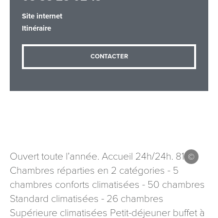
Site internet
Itinéraire
Adresse email
*
CONTACTER
Message
*
Ouvert toute l’année. Accueil 24h/24h. 81
Les informations recueillies à partir de ce formulaire sont
Chambres réparties en 2 catégories - 5
nécessaires au traitement de votre demande (sauf
chambres conforts climatisées - 50 chambres
mention contraire). Vous disposez d’un droit d’accès, de
Standard climatisées - 26 chambres
rectification et d’opposition aux données vous concernant,
que vous pouvez exercer en adressant une demande par
Supérieure climatisées Petit-déjeuner buffet à
courriel à tourisme@departement54.fr ou par courrier