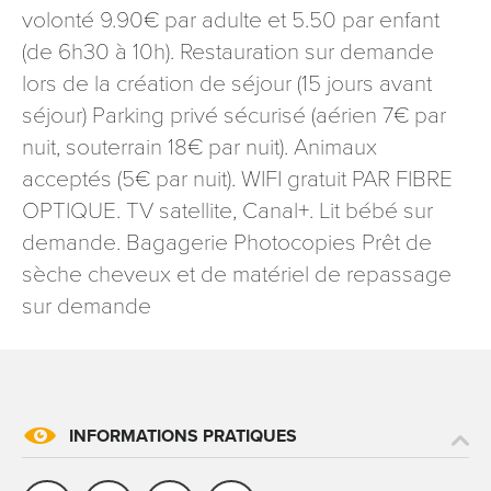
volonté 9.90€ par adulte et 5.50 par enfant
signé accompagné de la copie d’un titre d’identité à
l’adresse suivante : Meurthe & Moselle Tourisme - 48
(de 6h30 à 10h). Restauration sur demande
esplanade Jacques-Baudot CO 90019 54035 NANCY
lors de la création de séjour (15 jours avant
cedex
séjour) Parking privé sécurisé (aérien 7€ par
reCAPTCHA
nuit, souterrain 18€ par nuit). Animaux
acceptés (5€ par nuit). WIFI gratuit PAR FIBRE
OPTIQUE. TV satellite, Canal+. Lit bébé sur
demande. Bagagerie Photocopies Prêt de
sèche cheveux et de matériel de repassage
sur demande
INFORMATIONS PRATIQUES