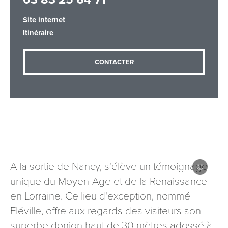
Site internet
Itinéraire
Adresse email
*
CONTACTER
Message
*
A la sortie de Nancy, s'élève un témoignage
Les informations recueillies à partir de ce formulaire sont
unique du Moyen-Age et de la Renaissance
nécessaires au traitement de votre demande (sauf
en Lorraine. Ce lieu d'exception, nommé
mention contraire). Vous disposez d’un droit d’accès, de
rectification et d’opposition aux données vous concernant,
Fléville, offre aux regards des visiteurs son
que vous pouvez exercer en adressant une demande par
superbe donjon haut de 30 mètres adossé à
courriel à tourisme@departement54.fr ou par courrier