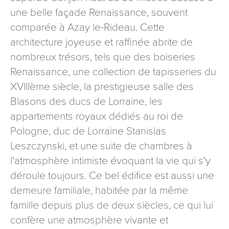
signé accompagné de la copie d’un titre d’identité à
une belle façade Renaissance, souvent
l’adresse suivante : Meurthe & Moselle Tourisme - 48
comparée à Azay le-Rideau. Cette
esplanade Jacques-Baudot CO 90019 54035 NANCY
architecture joyeuse et raffinée abrite de
cedex
nombreux trésors, tels que des boiseries
reCAPTCHA
Renaissance, une collection de tapisseries du
XVIIIème siècle, la prestigieuse salle des
Blasons des ducs de Lorraine, les
appartements royaux dédiés au roi de
Pologne, duc de Lorraine Stanislas
Leszczynski, et une suite de chambres à
l'atmosphère intimiste évoquant la vie qui s'y
déroule toujours. Ce bel édifice est aussi une
demeure familiale, habitée par la même
famille depuis plus de deux siècles, ce qui lui
confère une atmosphère vivante et