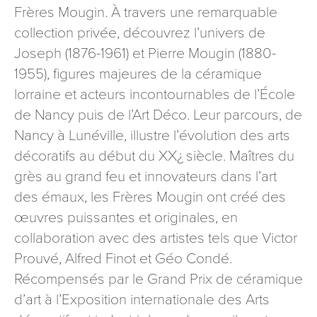
Frères Mougin. À travers une remarquable
signé accompagné de la copie d’un titre d’identité à
l’adresse suivante : Meurthe & Moselle Tourisme - 48
collection privée, découvrez l’univers de
esplanade Jacques-Baudot CO 90019 54035 NANCY
Joseph (1876-1961) et Pierre Mougin (1880-
cedex
1955), figures majeures de la céramique
reCAPTCHA
lorraine et acteurs incontournables de l’École
de Nancy puis de l’Art Déco. Leur parcours, de
Nancy à Lunéville, illustre l’évolution des arts
décoratifs au début du XX¿ siècle. Maîtres du
grès au grand feu et innovateurs dans l’art
des émaux, les Frères Mougin ont créé des
œuvres puissantes et originales, en
collaboration avec des artistes tels que Victor
Prouvé, Alfred Finot et Géo Condé.
Récompensés par le Grand Prix de céramique
d’art à l’Exposition internationale des Arts