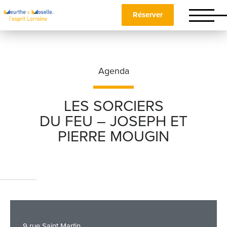
Réserver
Agenda
LES SORCIERS
DU FEU – JOSEPH ET
Nom
*
PIERRE MOUGIN
Prénom
*
Téléphone
9 rue Saint Martin