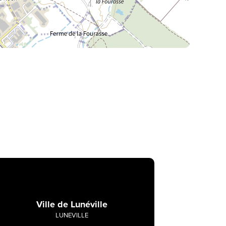
La Meurthe & Moselle en instantanée,
recherchez ce que vous voulez
Ville de Lunéville
LUNEVILLE