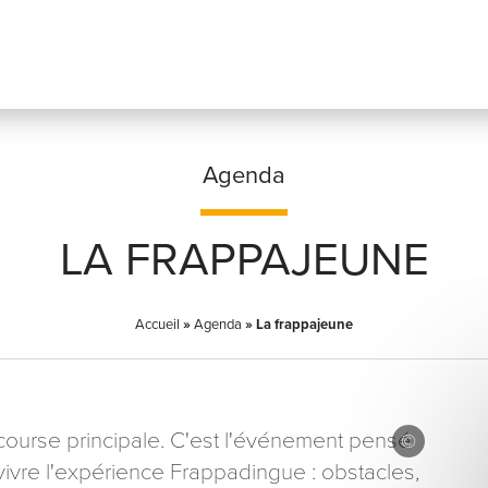
Agenda
LA FRAPPAJEUNE
Prénom
*
Accueil
»
Agenda
»
La frappajeune
Adresse email
*
 course principale. C'est l'événement pensé
 vivre l'expérience Frappadingue : obstacles,