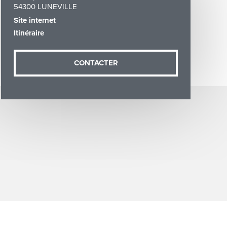
54300 LUNEVILLE
Site internet
Itinéraire
CONTACTER
demande (sauf
ées vous
artement54.fr
he & Moselle