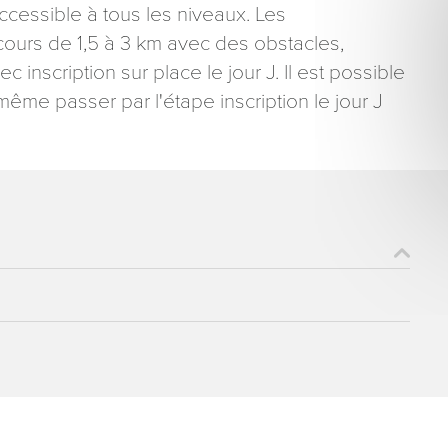
ccessible à tous les niveaux. Les
ours de 1,5 à 3 km avec des obstacles,
 inscription sur place le jour J. Il est possible
même passer par l'étape inscription le jour J
ons recueillies à partir de ce formulaire sont nécessaires au traitement de votre 
aire). Vous disposez d’un droit d’accès, de rectification et d’opposition aux donn
que vous pouvez exercer en adressant une demande par courriel à tourisme@dep
er signé accompagné de la copie d’un titre d’identité à l’adresse suivante : Meurt
48 esplanade Jacques-Baudot CO 90019 54035 NANCY cedex