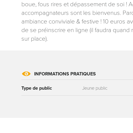
boue, fous rires et dépassement de soi ! A
accompagnateurs sont les bienvenus. Parc
ambiance conviviale & festive ! 10 euros avec
de se préinscrire en ligne (il faudra quand 
sur place).
Les informati
mention contr
concernant, 
ou par courri
Tourisme - 
INFORMATIONS PRATIQUES
reCAPTCHA
Type de public
Jeune public