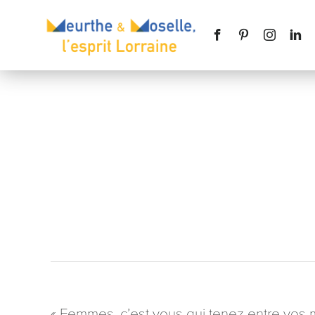
Nom
*
Téléphone
Message
*
« Femmes, c’est vous qui tenez entre vos m