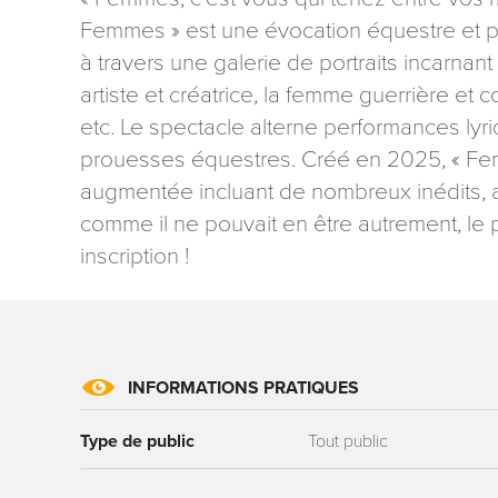
Femmes » est une évocation équestre et
à travers une galerie de portraits incarnant
artiste et créatrice, la femme guerrière et 
etc. Le spectacle alterne performances lyri
prouesses équestres. Créé en 2025, « Fem
Les informati
augmentée incluant de nombreux inédits, ave
mention contr
comme il ne pouvait en être autrement, le 
concernant, 
ou par courri
inscription !
Tourisme - 
reCAPTCHA
INFORMATIONS PRATIQUES
Type de public
Tout public