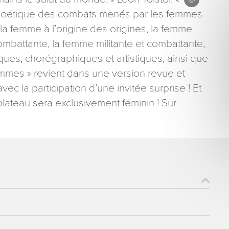
 poétique des combats menés par les femmes
 la femme à l’origine des origines, la femme
combattante, la femme militante et combattante,
ques, chorégraphiques et artistiques, ainsi que
mes » revient dans une version revue et
ons recueillies à partir de ce formulaire sont nécessaires au traitement de votre 
c la participation d’une invitée surprise ! Et
aire). Vous disposez d’un droit d’accès, de rectification et d’opposition aux donn
plateau sera exclusivement féminin ! Sur
que vous pouvez exercer en adressant une demande par courriel à tourisme@dep
er signé accompagné de la copie d’un titre d’identité à l’adresse suivante : Meurt
48 esplanade Jacques-Baudot CO 90019 54035 NANCY cedex