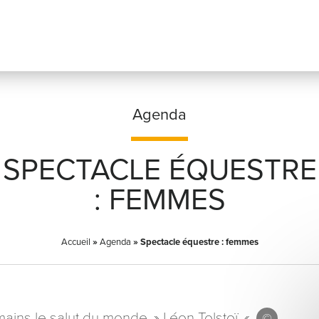
Agenda
SPECTACLE ÉQUESTRE
Prénom
*
: FEMMES
Accueil
»
Agenda
»
Spectacle équestre : femmes
Adresse email
*
ains le salut du monde. » Léon Tolstoï. «