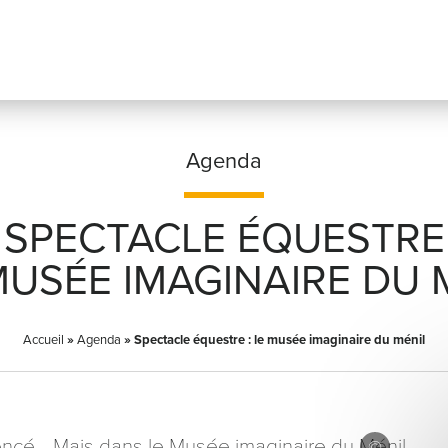
Agenda
SPECTACLE ÉQUESTRE
Prénom
*
 MUSÉE IMAGINAIRE DU 
Accueil
»
Agenda
»
Spectacle équestre : le musée imaginaire du ménil
Adresse email
*
encé… Mais dans le Musée imaginaire du Ménil,