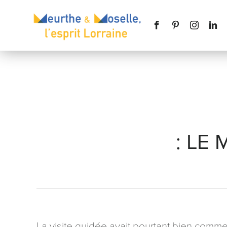
Nom
*
: LE
Téléphone
Message
*
La visite guidée avait pourtant bien comm