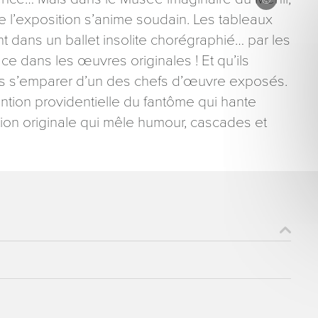
l’exposition s’anime soudain. Les tableaux
nt dans un ballet insolite chorégraphié… par les
ce dans les œuvres originales ! Et qu’ils
us s’emparer d’un des chefs d’œuvre exposés.
vention providentielle du fantôme qui hante
ons recueillies à partir de ce formulaire sont nécessaires au traitement de votre 
tion originale qui mêle humour, cascades et
aire). Vous disposez d’un droit d’accès, de rectification et d’opposition aux donn
que vous pouvez exercer en adressant une demande par courriel à tourisme@dep
er signé accompagné de la copie d’un titre d’identité à l’adresse suivante : Meurt
48 esplanade Jacques-Baudot CO 90019 54035 NANCY cedex