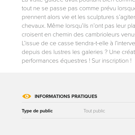
tout ne se passe pas comme prévu lorsque 
prennent alors vie et les sculptures s’agite
chevaux. Même lorsqu’ils n’ont pas leur pla
croisent en chemin des cambrioleurs ven
L’issue de ce casse tiendra-t-elle à l’inter
Les informati
depuis des lustres les galeries ? Une créa
mention contr
performances équestres ! Sur inscription !
concernant, 
ou par courri
Tourisme - 
reCAPTCHA
INFORMATIONS PRATIQUES
Type de public
Tout public