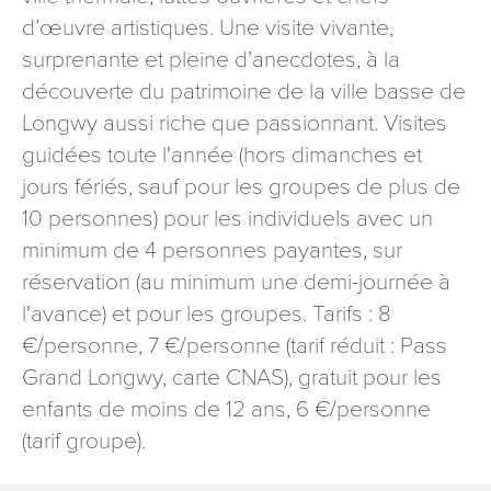
signé accompagné de la copie d’un titre d’identité à
d’œuvre artistiques. Une visite vivante,
l’adresse suivante : Meurthe & Moselle Tourisme - 48
surprenante et pleine d’anecdotes, à la
esplanade Jacques-Baudot CO 90019 54035 NANCY
découverte du patrimoine de la ville basse de
cedex
Longwy aussi riche que passionnant. Visites
reCAPTCHA
guidées toute l'année (hors dimanches et
jours fériés, sauf pour les groupes de plus de
10 personnes) pour les individuels avec un
minimum de 4 personnes payantes, sur
réservation (au minimum une demi-journée à
l'avance) et pour les groupes. Tarifs : 8
€/personne, 7 €/personne (tarif réduit : Pass
Grand Longwy, carte CNAS), gratuit pour les
enfants de moins de 12 ans, 6 €/personne
(tarif groupe).