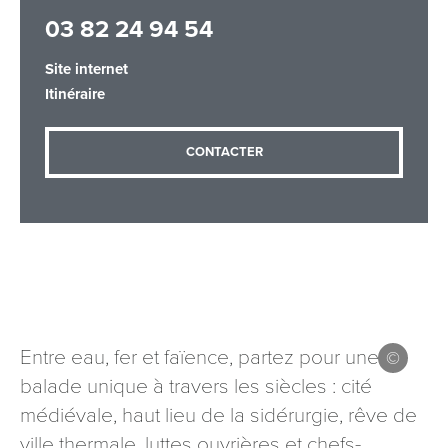
03 82 24 94 54
Site internet
Adresse email
*
Itinéraire
CONTACTER
Message
*
Les informations recueillies à partir de ce formulaire sont
Entre eau, fer et faïence, partez pour une
nécessaires au traitement de votre demande (sauf
balade unique à travers les siècles : cité
mention contraire). Vous disposez d’un droit d’accès, de
rectification et d’opposition aux données vous concernant,
médiévale, haut lieu de la sidérurgie, rêve de
que vous pouvez exercer en adressant une demande par
ville thermale, luttes ouvrières et chefs-
courriel à tourisme@departement54.fr ou par courrier