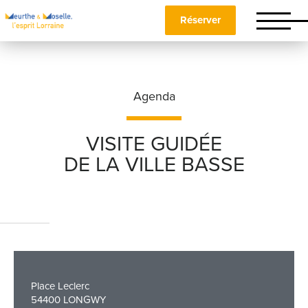
Réserver
Agenda
VISITE GUIDÉE
DE LA VILLE BASSE
Nom
*
Prénom
*
Place Leclerc
Téléphone
54400 LONGWY