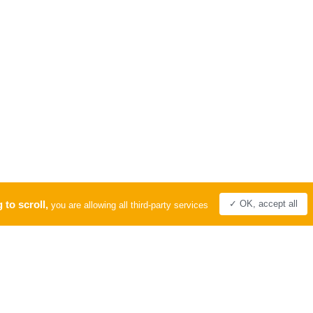
 to scroll,
✓ OK, accept all
you are allowing all third-party services
PRO
LABEL