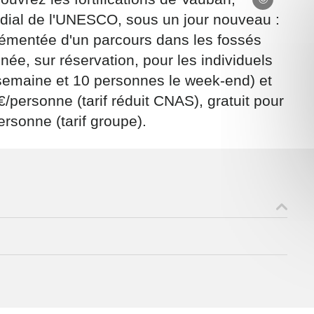
ondial de l'UNESCO, sous un jour nouveau :
grémentée d'un parcours dans les fossés
née, sur réservation, pour les individuels
emaine et 10 personnes le week-end) et
€/personne (tarif réduit CNAS), gratuit pour
ons recueillies à partir de ce formulaire sont nécessaires au traitement de v
 contraire). Vous disposez d’un droit d’accès, de rectification et d’oppositio
rsonne (tarif groupe).
ant, que vous pouvez exercer en adressant une demande par courriel à
rtement54.fr ou par courrier signé accompagné de la copie d’un titre d’ident
ivante : Meurthe & Moselle Tourisme - 48 esplanade Jacques-Baudot CO 900
ex
A