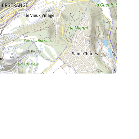
La Meurthe & Moselle en instantanée,
recherchez ce que vous voulez