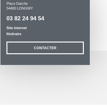
Place Darche
54400 LONGWY
03 82 24 94 54
Site internet
Itinéraire
otre demande
n aux données
CONTACTER
ité à
19 54035