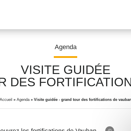
Agenda
VISITE GUIDÉE
Prénom
*
R DES FORTIFICATIO
Accueil
»
Agenda
»
Visite guidée - grand tour des fortifications de vauba
Adresse email
*
ouvrez les fortifications de Vauban,