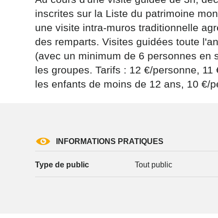
inscrites sur la Liste du patrimoine m
une visite intra-muros traditionnelle a
des remparts. Visites guidées toute l'an
(avec un minimum de 6 personnes en s
les groupes. Tarifs : 12 €/personne, 11 
Les informati
(sauf mention
les enfants de moins de 12 ans, 10 €/pe
vous concern
tourisme@depa
l’adresse su
NANCY ced
reCAPTCH
INFORMATIONS PRATIQUES
Type de public
Tout public