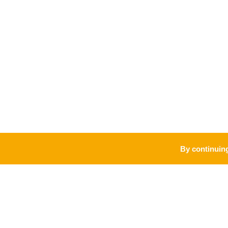
By continuing
PRO
MARQUE