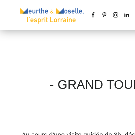
Nom
*
- GRAND TOU
Téléphone
Message
*
Au cours d'une visite guidée de 3h, déc