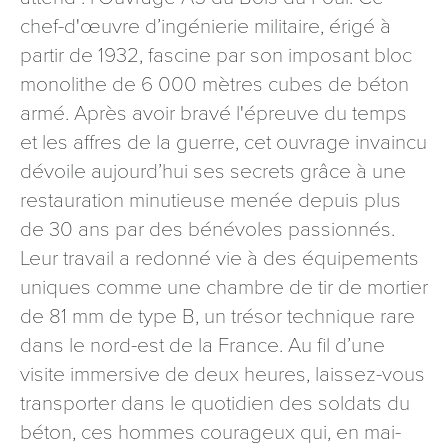
signé accompagné de la copie d’un titre d’identité à
chef-d'œuvre d’ingénierie militaire, érigé à
l’adresse suivante : Meurthe & Moselle Tourisme - 48
partir de 1932, fascine par son imposant bloc
esplanade Jacques-Baudot CO 90019 54035 NANCY
monolithe de 6 000 mètres cubes de béton
cedex
armé. Après avoir bravé l'épreuve du temps
reCAPTCHA
et les affres de la guerre, cet ouvrage invaincu
dévoile aujourd’hui ses secrets grâce à une
restauration minutieuse menée depuis plus
de 30 ans par des bénévoles passionnés.
Leur travail a redonné vie à des équipements
uniques comme une chambre de tir de mortier
de 81 mm de type B, un trésor technique rare
dans le nord-est de la France. Au fil d’une
visite immersive de deux heures, laissez-vous
transporter dans le quotidien des soldats du
béton, ces hommes courageux qui, en mai-