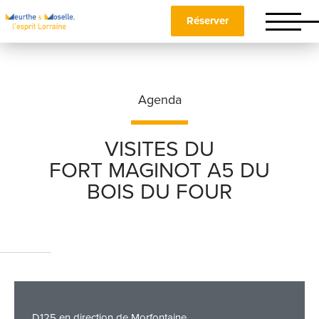
Réserver
Agenda
VISITES DU
FORT MAGINOT A5 DU
Nom
*
BOIS DU FOUR
Prénom
*
Téléphone
D125 en direction de Morfontaine