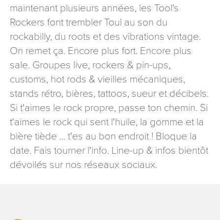
maintenant plusieurs années, les Tool's
signé accompagné de la copie d’un titre d’identité à
l’adresse suivante : Meurthe & Moselle Tourisme - 48
Rockers font trembler Toul au son du
esplanade Jacques-Baudot CO 90019 54035 NANCY
rockabilly, du roots et des vibrations vintage.
cedex
On remet ça. Encore plus fort. Encore plus
reCAPTCHA
sale. Groupes live, rockers & pin-ups,
customs, hot rods & vieilles mécaniques,
stands rétro, bières, tattoos, sueur et décibels.
Si t'aimes le rock propre, passe ton chemin. Si
t'aimes le rock qui sent l'huile, la gomme et la
bière tiède ... t'es au bon endroit ! Bloque la
date. Fais tourner l'info. Line-up & infos bientôt
dévoilés sur nos réseaux sociaux.