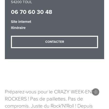
54200 TOUL
06 70 60 30 48
Adresse email
*
Site internet
Itinéraire
Message
*
CONTACTER
Les informations recueillies à partir de ce formulaire sont
nécessaires au traitement de votre demande (sauf
Préparez-vous pour le CRAZY WEEK-END
mention contraire). Vous disposez d’un droit d’accès, de
ROCKERS ! Pas de paillettes. Pas de
rectification et d’opposition aux données vous concernant,
que vous pouvez exercer en adressant une demande par
compromis. Juste du Rock'N'Roll ! Depuis
courriel à tourisme@departement54.fr ou par courrier