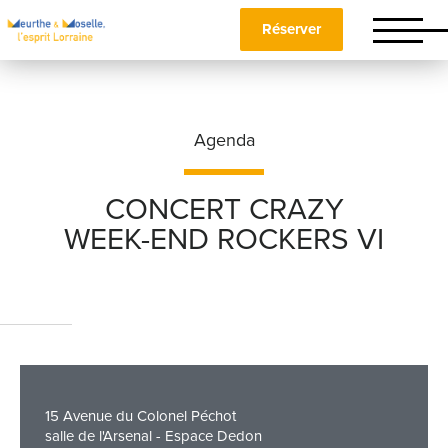
Réserver
Agenda
CONCERT CRAZY
WEEK-END ROCKERS VI
Nom
*
Prénom
*
15 Avenue du Colonel Péchot
Téléphone
salle de l'Arsenal - Espace Dedon