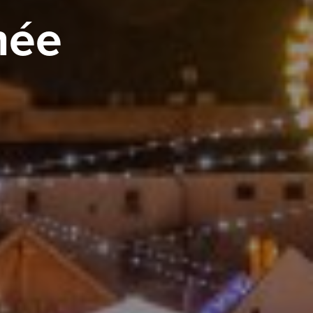
née
La Meurthe & Moselle en instantanée,
recherchez ce que vous voulez