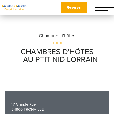
Réserver
Chambres d'hôtes
CHAMBRES D'HÔTES
– AU PTIT NID LORRAIN
Nom
*
Prénom
*
17 Grande Rue
54800 TRONVILLE
Téléphone