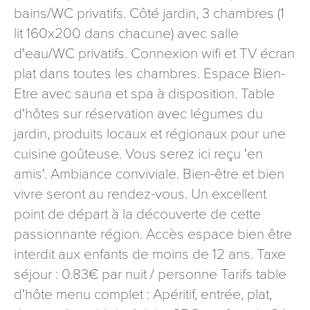
bains/WC privatifs. Côté jardin, 3 chambres (1
signé accompagné de la copie d’un titre d’identité à
l’adresse suivante : Meurthe & Moselle Tourisme - 48
lit 160x200 dans chacune) avec salle
esplanade Jacques-Baudot CO 90019 54035 NANCY
d'eau/WC privatifs. Connexion wifi et TV écran
cedex
plat dans toutes les chambres. Espace Bien-
reCAPTCHA
Etre avec sauna et spa à disposition. Table
d'hôtes sur réservation avec légumes du
jardin, produits locaux et régionaux pour une
cuisine goûteuse. Vous serez ici reçu 'en
amis'. Ambiance conviviale. Bien-être et bien
vivre seront au rendez-vous. Un excellent
point de départ à la découverte de cette
passionnante région. Accès espace bien être
interdit aux enfants de moins de 12 ans. Taxe
séjour : 0.83€ par nuit / personne Tarifs table
d'hôte menu complet : Apéritif, entrée, plat,