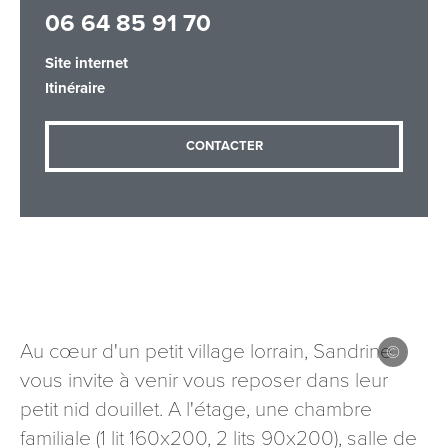
06 64 85 91 70
Site internet
Adresse email
*
Itinéraire
CONTACTER
Message
*
Les informations recueillies à partir de ce formulaire sont
Au cœur d'un petit village lorrain, Sandrine
nécessaires au traitement de votre demande (sauf
vous invite à venir vous reposer dans leur
mention contraire). Vous disposez d’un droit d’accès, de
rectification et d’opposition aux données vous concernant,
petit nid douillet. A l'étage, une chambre
que vous pouvez exercer en adressant une demande par
familiale (1 lit 160x200, 2 lits 90x200), salle de
courriel à tourisme@departement54.fr ou par courrier