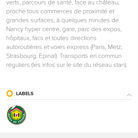
verts, parcours de santé, face au château,
signé accompagné de la copie d’un titre d’identité à
proche tous commerces de proximité et
l’adresse suivante : Meurthe & Moselle Tourisme - 48
grandes surfaces, à quelques minutes de
esplanade Jacques-Baudot CO 90019 54035 NANCY
cedex
Nancy hyper centre, gare, parc des expos,
hôpitaux, facs et toutes directions
reCAPTCHA
autoroutières et voies express (Paris, Metz,
Strasbourg, Epinal). Transports en commun
réguliers (les infos sur le site du réseau stan).
LABELS