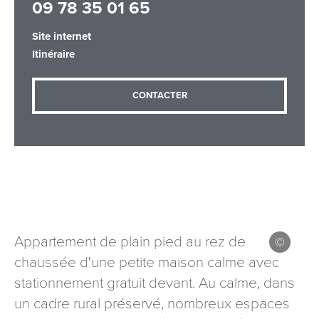
09 78 35 01 65
Site internet
Itinéraire
Adresse email
*
CONTACTER
Message
*
Appartement de plain pied au rez de
Les informations recueillies à partir de ce formulaire sont
nécessaires au traitement de votre demande (sauf
chaussée d'une petite maison calme avec
mention contraire). Vous disposez d’un droit d’accès, de
stationnement gratuit devant. Au calme, dans
rectification et d’opposition aux données vous concernant,
un cadre rural préservé, nombreux espaces
que vous pouvez exercer en adressant une demande par
courriel à tourisme@departement54.fr ou par courrier