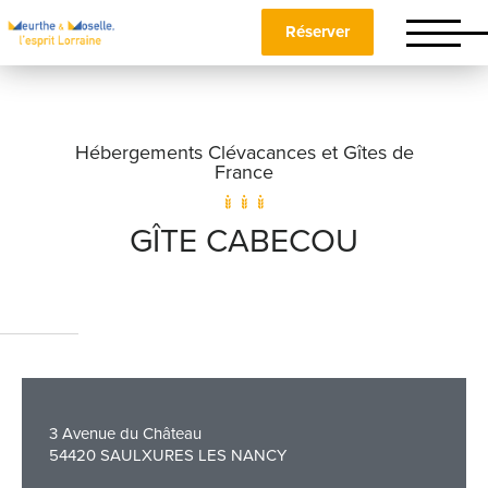
Réserver
Hébergements Clévacances et Gîtes de
France
GÎTE CABECOU
Nom
*
Prénom
*
3 Avenue du Château
54420 SAULXURES LES NANCY
Téléphone