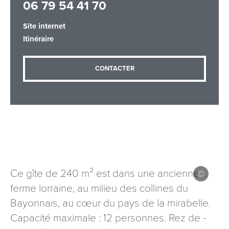
06 79 54 41 70
Site internet
Itinéraire
Adresse email
*
CONTACTER
Message
*
Ce gîte de 240 m² est dans une ancienne
Les informations recueillies à partir de ce formulaire sont
nécessaires au traitement de votre demande (sauf
ferme lorraine, au milieu des collines du
mention contraire). Vous disposez d’un droit d’accès, de
Bayonnais, au cœur du pays de la mirabelle.
rectification et d’opposition aux données vous concernant,
Capacité maximale : 12 personnes. Rez ­de ­
que vous pouvez exercer en adressant une demande par
courriel à tourisme@departement54.fr ou par courrier