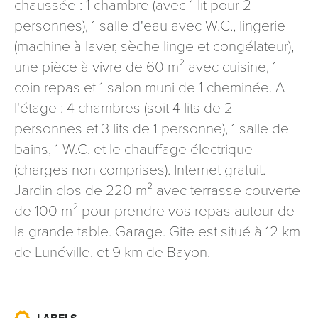
chaussée : 1 chambre (avec 1 lit pour 2
signé accompagné de la copie d’un titre d’identité à
personnes), 1 salle d'eau avec W.C., lingerie
l’adresse suivante : Meurthe & Moselle Tourisme - 48
(machine à laver, sèche linge et congélateur),
esplanade Jacques-Baudot CO 90019 54035 NANCY
cedex
une pièce à vivre de 60 m² avec cuisine, 1
coin repas et 1 salon muni de 1 cheminée. A
reCAPTCHA
l'étage : 4 chambres (soit 4 lits de 2
personnes et 3 lits de 1 personne), 1 salle de
bains, 1 W.C. et le chauffage électrique
(charges non ­comprises). Internet gratuit.
Jardin clos de 220 m² avec terrasse couverte
de 100 m² pour prendre vos repas autour de
la grande table. Garage. Gite est situé à 12 km
de Lunéville. et 9 km de Bayon.