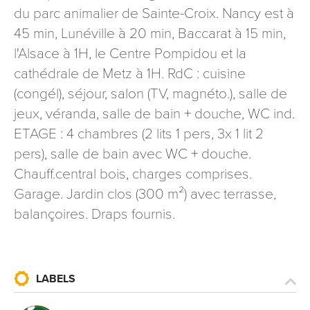
du parc animalier de Sainte-Croix. Nancy est à
signé accompagné de la copie d’un titre d’identité à
l’adresse suivante : Meurthe & Moselle Tourisme - 48
45 min, Lunéville à 20 min, Baccarat à 15 min,
esplanade Jacques-Baudot CO 90019 54035 NANCY
l'Alsace à 1H, le Centre Pompidou et la
cedex
cathédrale de Metz à 1H. RdC : cuisine
reCAPTCHA
(congél), séjour, salon (TV, magnéto.), salle de
jeux, véranda, salle de bain + douche, WC ind.
ETAGE : 4 chambres (2 lits 1 pers, 3x 1 lit 2
pers), salle de bain avec WC + douche.
Chauff.central bois, charges comprises.
Garage. Jardin clos (300 m²) avec terrasse,
balançoires. Draps fournis.
LABELS