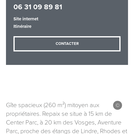
06 31 09 89 81
Site internet
Adresse email
*
Itinéraire
CONTACTER
Message
*
Les informations recueillies à partir de ce formulaire sont
Gîte spacieux (260 m²) mitoyen aux
nécessaires au traitement de votre demande (sauf
propriétaires. Repaix se situe à 15 km de
mention contraire). Vous disposez d’un droit d’accès, de
rectification et d’opposition aux données vous concernant,
Center Parc, à 20 km des Vosges, Aventure
que vous pouvez exercer en adressant une demande par
Parc, proche des étangs de Lindre, Rhodes et
courriel à tourisme@departement54.fr ou par courrier