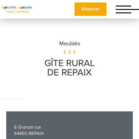
Réserver
Meublés
GÎTE RURAL
DE REPAIX
Nom
*
Prénom
*
8 Grande rue
54450 REPAIX
Téléphone