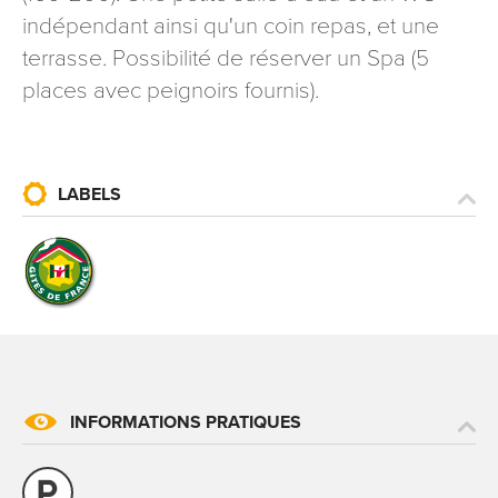
indépendant ainsi qu'un coin repas, et une
signé accompagné de la copie d’un titre d’identité à
l’adresse suivante : Meurthe & Moselle Tourisme - 48
terrasse. Possibilité de réserver un Spa (5
esplanade Jacques-Baudot CO 90019 54035 NANCY
places avec peignoirs fournis).
cedex
reCAPTCHA
LABELS
INFORMATIONS PRATIQUES