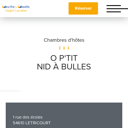
Réserver
Chambres d'hôtes
O P'TIT
NID À BULLES
Nom
*
Prénom
*
1 rue des écoles
54610 LETRICOURT
Téléphone