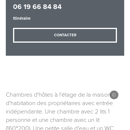
06 19 66 84 84
Itinéraire
Adresse email
*
CONTACTER
Message
*
Chambres d'hôtes à l'étage de la maison
Les informations recueillies à partir de ce formulaire sont
d'habitation des propriétaires avec entrée
nécessaires au traitement de votre demande (sauf
indépendante. Une chambre avec 2 lits 1
mention contraire). Vous disposez d’un droit d’accès, de
rectification et d’opposition aux données vous concernant,
personne et une chambre avec un lit
que vous pouvez exercer en adressant une demande par
(160*200). Une petite salle d'eau et un WC
courriel à tourisme@departement54.fr ou par courrier