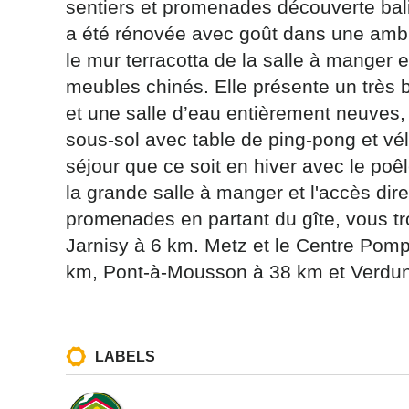
sentiers et promenades découverte bali
a été rénovée avec goût dans une amb
le mur terracotta de la salle à manger e
meubles chinés. Elle présente un très
et une salle d’eau entièrement neuves
Les informati
sous-sol avec table de ping-pong et vél
(sauf mention
séjour que ce soit en hiver avec le poêl
vous concern
la grande salle à manger et l'accès direc
tourisme@depa
l’adresse su
promenades en partant du gîte, vous t
NANCY ced
Jarnisy à 6 km. Metz et le Centre Pomp
reCAPTCH
km, Pont-à-Mousson à 38 km et Verdun
LABELS