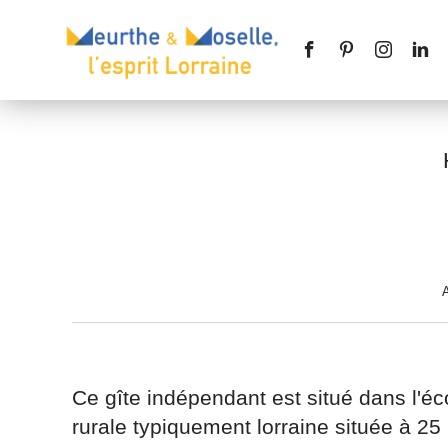
Nom
*
A
Téléphone
Ce gîte indépendant est situé dans l'é
rurale typiquement lorraine située à 2
Message
*