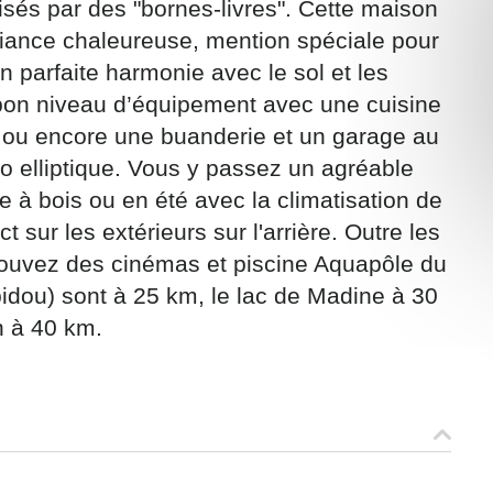
sés par des "bornes-livres". Cette maison
iance chaleureuse, mention spéciale pour
n parfaite harmonie avec le sol et les
 bon niveau d’équipement avec une cuisine
, ou encore une buanderie et un garage au
ons recueillies à partir de ce formulaire sont nécessaires au traitement de v
o elliptique. Vous y passez un agréable
 contraire). Vous disposez d’un droit d’accès, de rectification et d’oppositio
e à bois ou en été avec la climatisation de
ant, que vous pouvez exercer en adressant une demande par courriel à
t sur les extérieurs sur l'arrière. Outre les
rtement54.fr ou par courrier signé accompagné de la copie d’un titre d’ident
ivante : Meurthe & Moselle Tourisme - 48 esplanade Jacques-Baudot CO 900
rouvez des cinémas et piscine Aquapôle du
ex
idou) sont à 25 km, le lac de Madine à 30
A
 à 40 km.