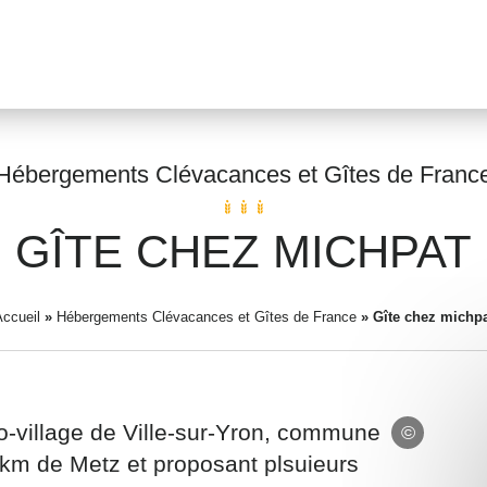
Hébergements Clévacances et Gîtes de Franc
GÎTE CHEZ MICHPAT
Prénom
*
ccueil
»
Hébergements Clévacances et Gîtes de France
»
Gîte chez michpa
Adresse email
*
co-village de Ville-sur-Yron, commune
5 km de Metz et proposant plsuieurs