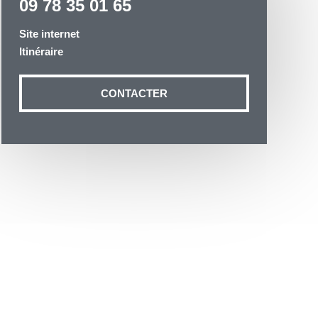
09 78 35 01 65
Site internet
Itinéraire
CONTACTER
otre demande
n aux données
ité à
19 54035