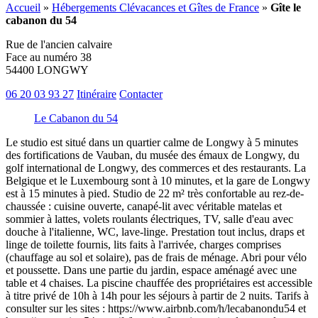
Accueil
»
Hébergements Clévacances et Gîtes de France
»
Gîte le
cabanon du 54
Rue de l'ancien calvaire
Face au numéro 38
54400 LONGWY
06 20 03 93 27
Itinéraire
Contacter
Le Cabanon du 54
Le studio est situé dans un quartier calme de Longwy à 5 minutes
des fortifications de Vauban, du musée des émaux de Longwy, du
golf international de Longwy, des commerces et des restaurants. La
Belgique et le Luxembourg sont à 10 minutes, et la gare de Longwy
est à 15 minutes à pied. Studio de 22 m² très confortable au rez-de-
chaussée : cuisine ouverte, canapé-lit avec véritable matelas et
sommier à lattes, volets roulants électriques, TV, salle d'eau avec
douche à l'italienne, WC, lave-linge. Prestation tout inclus, draps et
linge de toilette fournis, lits faits à l'arrivée, charges comprises
(chauffage au sol et solaire), pas de frais de ménage. Abri pour vélo
et poussette. Dans une partie du jardin, espace aménagé avec une
table et 4 chaises. La piscine chauffée des propriétaires est accessible
à titre privé de 10h à 14h pour les séjours à partir de 2 nuits. Tarifs à
consulter sur les sites : https://www.airbnb.com/h/lecabanondu54 et