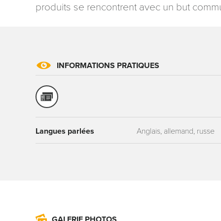
produits se rencontrent avec un but commun
INFORMATIONS PRATIQUES
Les informati
mention contr
concernant, 
ou par courri
Tourisme - 
Langues parlées
Anglais, allemand, russe
reCAPTCHA
GALERIE PHOTOS