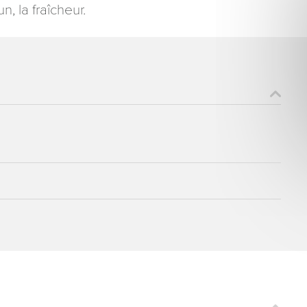
, la fraîcheur.
ons recueillies à partir de ce formulaire sont nécessaires au traitement de votre 
aire). Vous disposez d’un droit d’accès, de rectification et d’opposition aux donn
que vous pouvez exercer en adressant une demande par courriel à tourisme@dep
er signé accompagné de la copie d’un titre d’identité à l’adresse suivante : Meurt
48 esplanade Jacques-Baudot CO 90019 54035 NANCY cedex