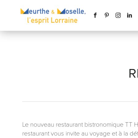
R
Nom
*
Téléphone
Le nouveau restaurant bistronomique TT Hist
restaurant vous invite au voyage et à la dé
Message
*