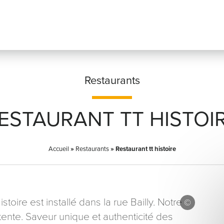
Restaurants
ESTAURANT TT HISTOI
Prénom
*
Accueil
»
Restaurants
»
Restaurant tt histoire
Adresse email
*
oire est installé dans la rue Bailly. Notre
tente. Saveur unique et authenticité des