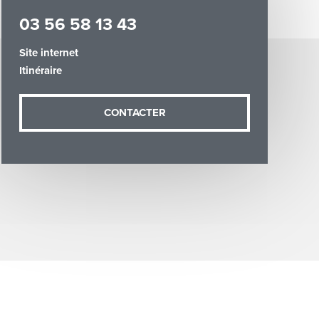
03 56 58 13 43
Site internet
Itinéraire
demande (sauf
CONTACTER
ées vous
artement54.fr
he & Moselle