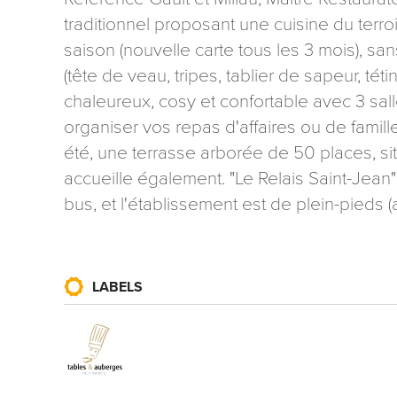
traditionnel proposant une cuisine du terroi
saison (nouvelle carte tous les 3 mois), sa
(tête de veau, tripes, tablier de sapeur, téti
chaleureux, cosy et confortable avec 3 sa
organiser vos repas d'affaires ou de famill
Les informati
été, une terrasse arborée de 50 places, sit
mention contr
accueille également. "Le Relais Saint-Jean
concernant, 
ou par courri
bus, et l'établissement est de plein-pieds 
Tourisme - 
reCAPTCHA
LABELS