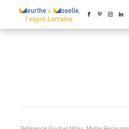
Nom
*
Téléphone
Message
*
Référencé Gault et Millau, Maître Restaurate