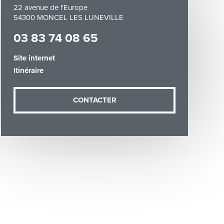
22 avenue de l'Europe
54300 MONCEL LES LUNEVILLE
03 83 74 08 65
Site internet
Itinéraire
demande (sauf
ées vous
artement54.fr
CONTACTER
he & Moselle