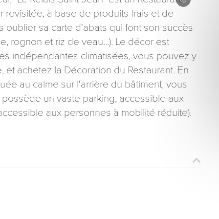
r revisitée, à base de produits frais et de
ns oublier sa carte d'abats qui font son succès
ne, rognon et riz de veau...). Le décor est
lles indépendantes climatisées, vous pouvez y
e, et achetez la Décoration du Restaurant. En
ons recueillies à partir de ce formulaire sont nécessaires au traitement de votre 
uée au calme sur l'arrière du bâtiment, vous
aire). Vous disposez d’un droit d’accès, de rectification et d’opposition aux donn
" possède un vaste parking, accessible aux
que vous pouvez exercer en adressant une demande par courriel à tourisme@dep
er signé accompagné de la copie d’un titre d’identité à l’adresse suivante : Meurt
(accessible aux personnes à mobilité réduite).
48 esplanade Jacques-Baudot CO 90019 54035 NANCY cedex