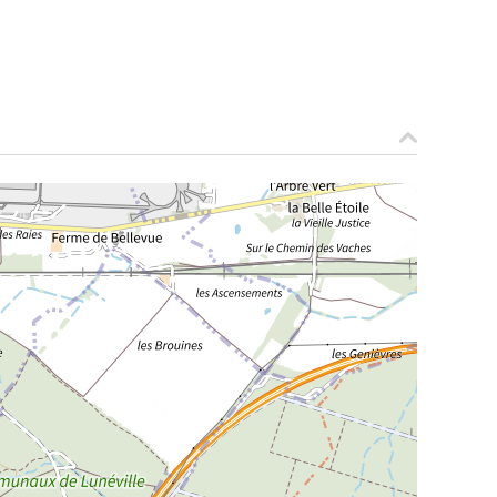
La Meurthe & Moselle en instantanée,
recherchez ce que vous voulez