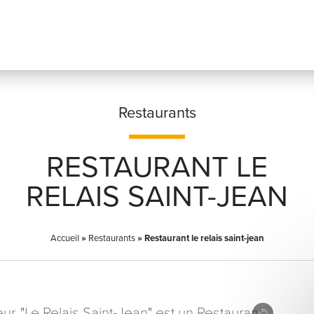
Restaurants
RESTAURANT LE
Prénom
*
RELAIS SAINT-JEAN
Accueil
»
Restaurants
»
Restaurant le relais saint-jean
Adresse email
*
ur, "Le Relais Saint-Jean" est un Restaurant