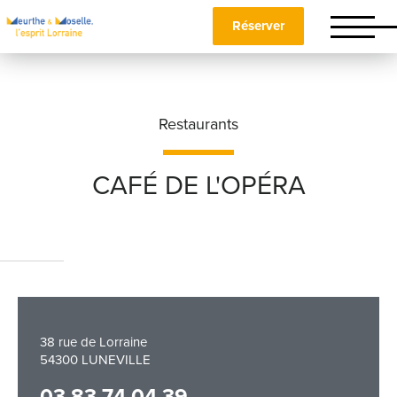
Réserver
Restaurants
CAFÉ DE L'OPÉRA
Nom
*
Prénom
*
38 rue de Lorraine
54300 LUNEVILLE
Téléphone
03 83 74 04 39