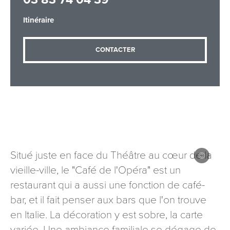
Itinéraire
Adresse email
*
CONTACTER
Message
*
Situé juste en face du Théâtre au cœur de la
vieille-ville, le "Café de l'Opéra" est un
Les informations recueillies à partir de ce formulaire sont
restaurant qui a aussi une fonction de café-
nécessaires au traitement de votre demande (sauf
mention contraire). Vous disposez d’un droit d’accès, de
bar, et il fait penser aux bars que l'on trouve
rectification et d’opposition aux données vous concernant,
en Italie. La décoration y est sobre, la carte
que vous pouvez exercer en adressant une demande par
variée. Une ambiance familiale se dégage de
courriel à tourisme@departement54.fr ou par courrier