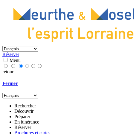
Réserver
Menu
retour
Fermer
Rechercher
Découvrir
Préparer
En itinérance
Réserver
Brochures et cartes