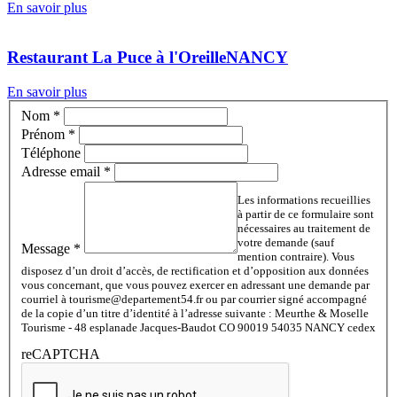
En savoir plus
Restaurant La Puce à l'Oreille
NANCY
En savoir plus
Nom
*
Prénom
*
Téléphone
Adresse email
*
Les informations recueillies
à partir de ce formulaire sont
nécessaires au traitement de
votre demande (sauf
Message
*
mention contraire). Vous
disposez d’un droit d’accès, de rectification et d’opposition aux données
vous concernant, que vous pouvez exercer en adressant une demande par
courriel à tourisme@departement54.fr ou par courrier signé accompagné
de la copie d’un titre d’identité à l’adresse suivante : Meurthe & Moselle
Tourisme - 48 esplanade Jacques-Baudot CO 90019 54035 NANCY cedex
reCAPTCHA