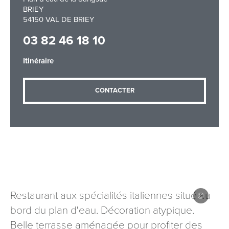
BRIEY
54150 VAL DE BRIEY
03 82 46 18 10
Adresse email
*
Itinéraire
Message
*
CONTACTER
Les informations recueillies à partir de ce formulaire sont
nécessaires au traitement de votre demande (sauf
Restaurant aux spécialités italiennes situé au
mention contraire). Vous disposez d’un droit d’accès, de
rectification et d’opposition aux données vous concernant,
bord du plan d'eau. Décoration atypique.
que vous pouvez exercer en adressant une demande par
Belle terrasse aménagée pour profiter des
courriel à tourisme@departement54.fr ou par courrier