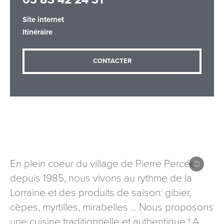
Site internet
Itinéraire
Adresse email
*
CONTACTER
Message
*
En plein coeur du village de Pierre Percée
Les informations recueillies à partir de ce formulaire sont
depuis 1985, nous vivons au rythme de la
nécessaires au traitement de votre demande (sauf
Lorraine et des produits de saison: gibier,
mention contraire). Vous disposez d’un droit d’accès, de
rectification et d’opposition aux données vous concernant,
cèpes, myrtilles, mirabelles ... Nous proposons
que vous pouvez exercer en adressant une demande par
une cuisine traditionnelle et authentique ! A
courriel à tourisme@departement54.fr ou par courrier