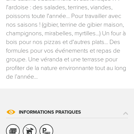
signé accompagné de la copie d’un titre d’identité à
l'ardoise : des salades, terrines, viandes,
l’adresse suivante : Meurthe & Moselle Tourisme - 48
poissons toute l'année... Pour travailler avec
esplanade Jacques-Baudot CO 90019 54035 NANCY
nos saisons ! (gibier, terrine de gibier maison,
cedex
champignons, mirabelles, myrtilles...) Un four à
reCAPTCHA
bois pour nos pizzas et d'autres plats... Des
formules pour vos événements et repas de
groupe. Une véranda et une terrasse pour
profiter de la nature environnante tout au long
de l’année...
INFORMATIONS PRATIQUES