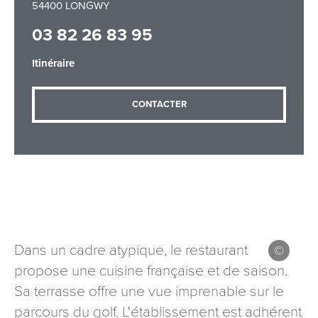
54400 LONGWY
03 82 26 83 95
Adresse email
*
Itinéraire
CONTACTER
Message
*
Les informations recueillies à partir de ce formulaire sont
Dans un cadre atypique, le restaurant
nécessaires au traitement de votre demande (sauf
propose une cuisine française et de saison.
mention contraire). Vous disposez d’un droit d’accès, de
rectification et d’opposition aux données vous concernant,
Sa terrasse offre une vue imprenable sur le
que vous pouvez exercer en adressant une demande par
parcours du golf. L'établissement est adhérent
courriel à tourisme@departement54.fr ou par courrier