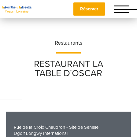
Réserver
Restaurants
RESTAURANT LA
TABLE D'OSCAR
Nom
*
Prénom
*
Rue de la Croix Chaudron - Site de Senelle
Téléphone
Ugolf Longwy International