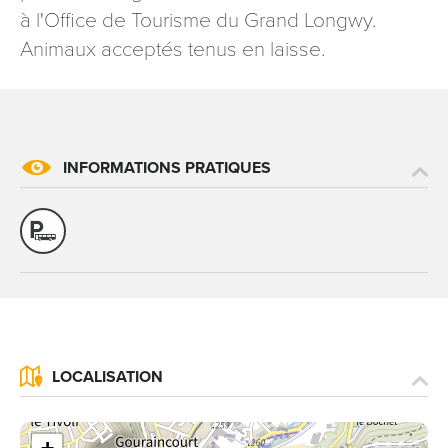
à l'Office de Tourisme du Grand Longwy.
signé accompagné de la copie d’un titre d’identité à
l’adresse suivante : Meurthe & Moselle Tourisme - 48
Animaux acceptés tenus en laisse.
esplanade Jacques-Baudot CO 90019 54035 NANCY
cedex
reCAPTCHA
INFORMATIONS PRATIQUES
LOCALISATION