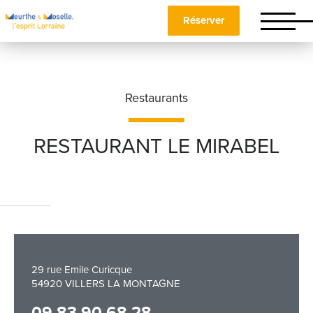
Réserver
Restaurants
RESTAURANT LE MIRABEL
Nom
*
Prénom
*
29 rue Emile Curicque
54920 VILLERS LA MONTAGNE
Téléphone
09 83 90 68 28