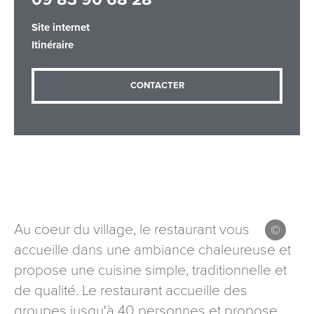
Site internet
Itinéraire
Adresse email
*
CONTACTER
Message
*
Au coeur du village, le restaurant vous
Les informations recueillies à partir de ce formulaire sont
accueille dans une ambiance chaleureuse et
nécessaires au traitement de votre demande (sauf
propose une cuisine simple, traditionnelle et
mention contraire). Vous disposez d’un droit d’accès, de
rectification et d’opposition aux données vous concernant,
de qualité. Le restaurant accueille des
que vous pouvez exercer en adressant une demande par
groupes jusqu'à 40 personnes et propose
courriel à tourisme@departement54.fr ou par courrier