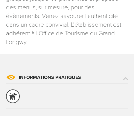
signé accompagné de la copie d’un titre d’identité à
des menus, sur mesure, pour des
l’adresse suivante : Meurthe & Moselle Tourisme - 48
évènements. Venez savourer l'authenticité
esplanade Jacques-Baudot CO 90019 54035 NANCY
dans un cadre convivial. L'établissement est
cedex
adhérent à l'Office de Tourisme du Grand
reCAPTCHA
Longwy.
INFORMATIONS PRATIQUES