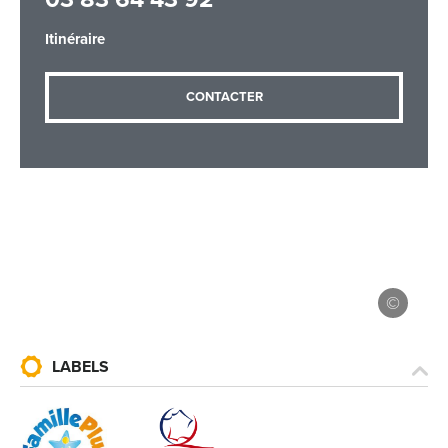
Itinéraire
Adresse email
*
CONTACTER
Message
*
Les informations recueillies à partir de ce formulaire sont
nécessaires au traitement de votre demande (sauf
LABELS
mention contraire). Vous disposez d’un droit d’accès, de
rectification et d’opposition aux données vous concernant,
que vous pouvez exercer en adressant une demande par
courriel à tourisme@departement54.fr ou par courrier