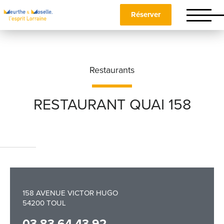
Réserver
Restaurants
RESTAURANT QUAI 158
Nom
*
Prénom
*
158 AVENUE VICTOR HUGO
54200 TOUL
Téléphone
03 83 64 43 92