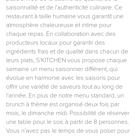
signé accompagné de la copie d’un titre d’identité à
saisonnalité et de l’authenticité culinaire. Ce
l’adresse suivante : Meurthe & Moselle Tourisme - 48
restaurant à taille humaine vous garantit une
esplanade Jacques-Baudot CO 90019 54035 NANCY
atmosphère chaleureuse et intime pour
cedex
chaque repas. En collaboration avec des
reCAPTCHA
producteurs locaux pour garantir des
ingrédients frais et de qualité dans chacun de
leurs plats, S’KITCHEN vous propose chaque
semaine un menu saisonnier différent, qui
évolue en harmonie avec les saisons pour
offrir une variété de saveurs tout au long de
l’année. En plus de notre menu standard, un
brunch à thème est organisé deux fois par
mois, le dimanche midi. Possibilité de réserver
une table pour le soir, à partir de 8 personnes.
Vous n’avez pas le temps de vous poser pour