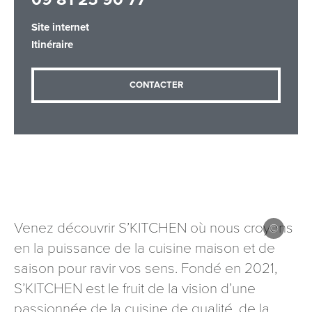
Site internet
Itinéraire
Adresse email
*
CONTACTER
Message
*
Venez découvrir S’KITCHEN où nous croyons
Les informations recueillies à partir de ce formulaire sont
en la puissance de la cuisine maison et de
nécessaires au traitement de votre demande (sauf
saison pour ravir vos sens. Fondé en 2021,
mention contraire). Vous disposez d’un droit d’accès, de
rectification et d’opposition aux données vous concernant,
S’KITCHEN est le fruit de la vision d’une
que vous pouvez exercer en adressant une demande par
passionnée de la cuisine de qualité, de la
courriel à tourisme@departement54.fr ou par courrier