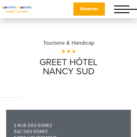
Réserver
Tourisme & Handicap
GREET HÔTEL
NANCY SUD
Nom
*
Prénom
*
2 RUE DES EGREZ
ZAC DES EGREZ
Téléphone