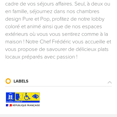
cadre de vos séjours affaires. Seul, à deux ou
signé accompagné de la copie d’un titre d’identité à
en famille, séjournez dans nos chambres
l’adresse suivante : Meurthe & Moselle Tourisme - 48
esplanade Jacques-Baudot CO 90019 54035 NANCY
design Pure et Pop, profitez de notre lobby
cedex
coloré et animé ainsi que de nos espaces
reCAPTCHA
extérieurs où vous vous sentirez comme à la
maison ! Notre Chef Frédéric vous accueille et
vous propose de savourer de délicieux plats
locaux préparés avec passion !
LABELS