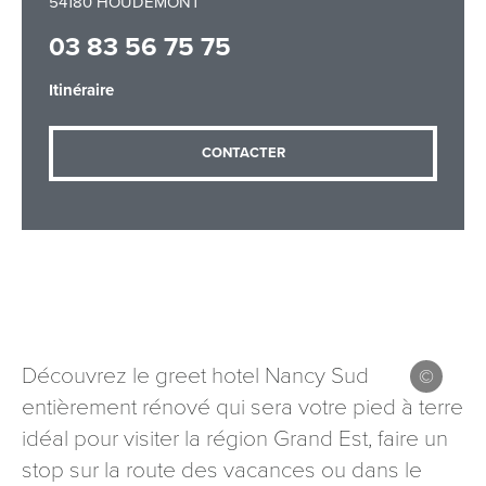
54180 HOUDEMONT
03 83 56 75 75
Adresse email
*
Itinéraire
CONTACTER
Message
*
Les informations recueillies à partir de ce formulaire sont
Découvrez le greet hotel Nancy Sud
nécessaires au traitement de votre demande (sauf
entièrement rénové qui sera votre pied à terre
mention contraire). Vous disposez d’un droit d’accès, de
idéal pour visiter la région Grand Est, faire un
rectification et d’opposition aux données vous concernant,
que vous pouvez exercer en adressant une demande par
stop sur la route des vacances ou dans le
courriel à tourisme@departement54.fr ou par courrier