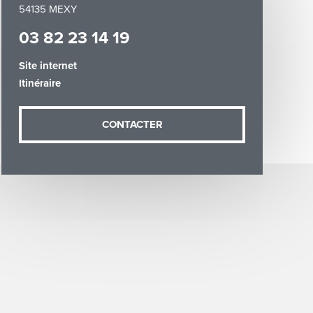
54135 MEXY
03 82 23 14 19
Site internet
Itinéraire
demande (sauf
ées vous
CONTACTER
artement54.fr
he & Moselle