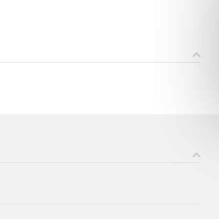
ons recueillies à partir de ce formulaire sont nécessaires au traitement de votre 
aire). Vous disposez d’un droit d’accès, de rectification et d’opposition aux donn
que vous pouvez exercer en adressant une demande par courriel à tourisme@dep
er signé accompagné de la copie d’un titre d’identité à l’adresse suivante : Meurt
48 esplanade Jacques-Baudot CO 90019 54035 NANCY cedex