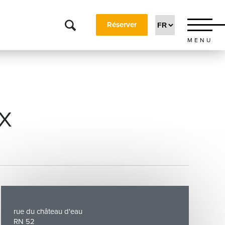
Réserver
MENU
X
rue du château d'eau
RN 52