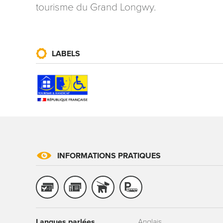
tourisme du Grand Longwy.
LABELS
Les informati
mention contr
concernant, 
ou par courri
Tourisme - 
reCAPTCHA
INFORMATIONS PRATIQUES
Langues parlées
Anglais