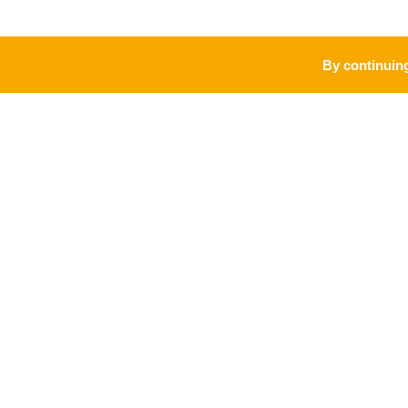
By continuing
PRO
MARQUE
Accueil vélo
Meurthe & Moselle, l'esprit Lorraine