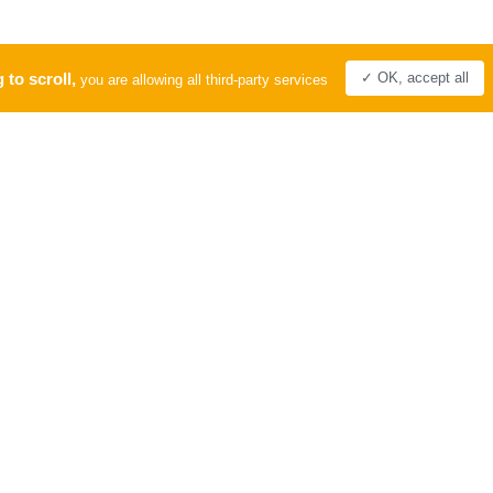
 to scroll,
✓ OK, accept all
you are allowing all third-party services
PRO
LABEL
Tourisme &
Handicap
Comité Départemental du Tourisme