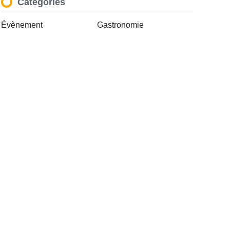
Catégories
Évènement
Gastronomie
La Meurthe & Moselle en instantanée,
recherchez ce que vous voulez