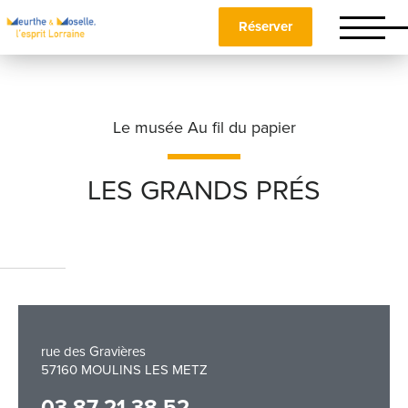
Réserver
Le musée Au fil du papier
LES GRANDS PRÉS
Nom
*
Prénom
*
rue des Gravières
57160 MOULINS LES METZ
Téléphone
03 87 21 38 52