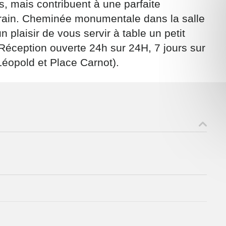
, mais contribuent à une parfaite
orain. Cheminée monumentale dans la salle
n plaisir de vous servir à table un petit
Réception ouverte 24h sur 24H, 7 jours sur
Léopold et Place Carnot).
ons recueillies à partir de ce formulaire sont nécessaires au traitement de v
 contraire). Vous disposez d’un droit d’accès, de rectification et d’oppositio
ant, que vous pouvez exercer en adressant une demande par courriel à
rtement54.fr ou par courrier signé accompagné de la copie d’un titre d’ident
ivante : Meurthe & Moselle Tourisme - 48 esplanade Jacques-Baudot CO 900
ex
A