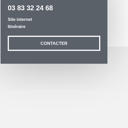
03 83 32 24 68
Site internet
Itinéraire
otre demande
CONTACTER
n aux données
ité à
19 54035