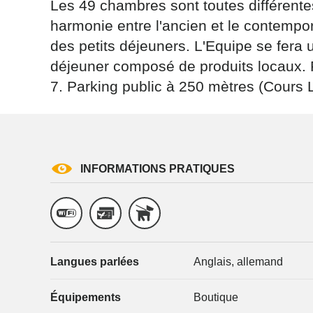
Les 49 chambres sont toutes différentes
harmonie entre l'ancien et le contemp
des petits déjeuners. L'Equipe se fera u
déjeuner composé de produits locaux. 
7. Parking public à 250 mètres (Cours 
Les informati
(sauf mention
vous concern
tourisme@depa
l’adresse su
INFORMATIONS PRATIQUES
NANCY ced
reCAPTCH
Langues parlées
Anglais, allemand
Équipements
Boutique