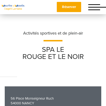
Réserver
Activités sportives et de plein-air
SPA LE
ROUGE ET LE NOIR
Nom
*
Prénom
*
56 Place Monseigneur Ruch
Téléphone
54000 NANCY