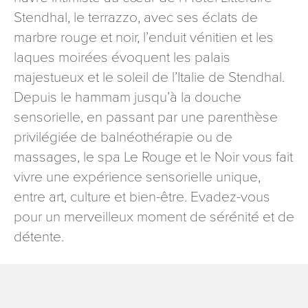
signé accompagné de la copie d’un titre d’identité à
Stendhal, le terrazzo, avec ses éclats de
l’adresse suivante : Meurthe & Moselle Tourisme - 48
marbre rouge et noir, l’enduit vénitien et les
esplanade Jacques-Baudot CO 90019 54035 NANCY
laques moirées évoquent les palais
cedex
majestueux et le soleil de l’Italie de Stendhal.
reCAPTCHA
Depuis le hammam jusqu’à la douche
sensorielle, en passant par une parenthèse
privilégiée de balnéothérapie ou de
massages, le spa Le Rouge et le Noir vous fait
vivre une expérience sensorielle unique,
entre art, culture et bien-être. Evadez-vous
pour un merveilleux moment de sérénité et de
détente.