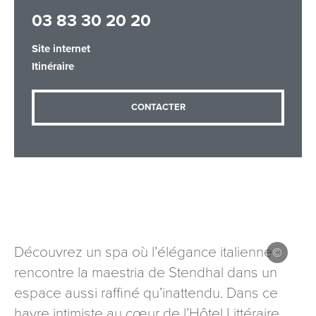
03 83 30 20 20
Site internet
Adresse email
*
Itinéraire
CONTACTER
Message
*
Les informations recueillies à partir de ce formulaire sont
Découvrez un spa où l’élégance italienne
nécessaires au traitement de votre demande (sauf
rencontre la maestria de Stendhal dans un
mention contraire). Vous disposez d’un droit d’accès, de
rectification et d’opposition aux données vous concernant,
espace aussi raffiné qu’inattendu. Dans ce
que vous pouvez exercer en adressant une demande par
havre intimiste au cœur de l’Hôtel Littéraire
courriel à tourisme@departement54.fr ou par courrier