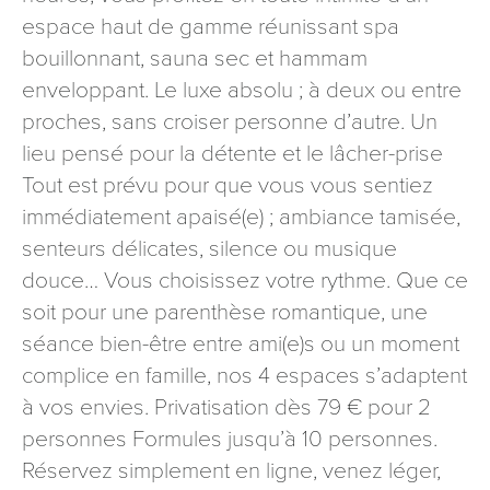
signé accompagné de la copie d’un titre d’identité à
espace haut de gamme réunissant spa
l’adresse suivante : Meurthe & Moselle Tourisme - 48
bouillonnant, sauna sec et hammam
esplanade Jacques-Baudot CO 90019 54035 NANCY
enveloppant. Le luxe absolu ; à deux ou entre
cedex
proches, sans croiser personne d’autre. Un
reCAPTCHA
lieu pensé pour la détente et le lâcher-prise
Tout est prévu pour que vous vous sentiez
immédiatement apaisé(e) ; ambiance tamisée,
senteurs délicates, silence ou musique
douce… Vous choisissez votre rythme. Que ce
soit pour une parenthèse romantique, une
séance bien-être entre ami(e)s ou un moment
complice en famille, nos 4 espaces s’adaptent
à vos envies. Privatisation dès 79 € pour 2
personnes Formules jusqu’à 10 personnes.
Réservez simplement en ligne, venez léger,