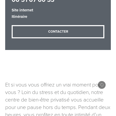
Site internet
Itinéraire
Adresse email
*
CONTACTER
Message
*
Et si vous vous offriez un vrai moment pour
Les informations recueillies à partir de ce formulaire sont
vous ? Loin du stress et du quotidien, notre
nécessaires au traitement de votre demande (sauf
centre de bien-être privatisé vous accueille
mention contraire). Vous disposez d’un droit d’accès, de
rectification et d’opposition aux données vous concernant,
pour une pause hors du temps. Pendant deux
que vous pouvez exercer en adressant une demande par
heures, vous profitez en toute intimité d’un
courriel à tourisme@departement54.fr ou par courrier