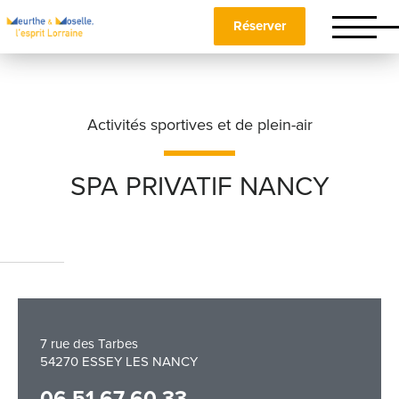
Réserver
Activités sportives et de plein-air
SPA PRIVATIF NANCY
Nom
*
Prénom
*
7 rue des Tarbes
54270 ESSEY LES NANCY
Téléphone
06 51 67 60 33