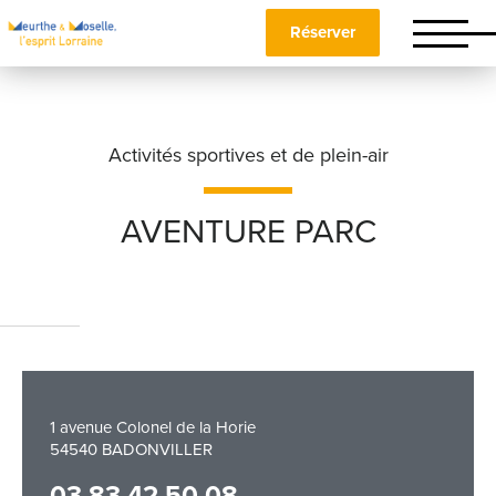
Réserver
Activités sportives et de plein-air
AVENTURE PARC
Nom
*
Prénom
*
1 avenue Colonel de la Horie
54540 BADONVILLER
Téléphone
03 83 42 50 08