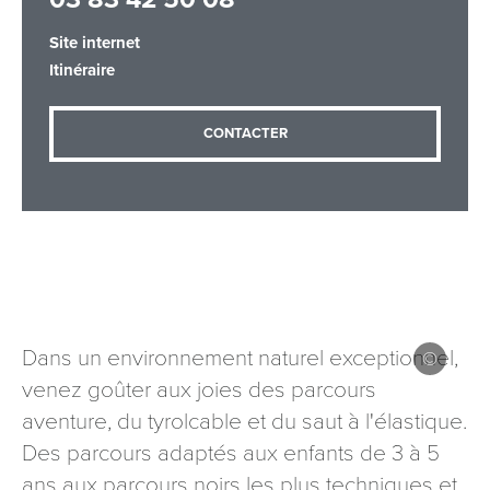
Site internet
Itinéraire
Adresse email
*
CONTACTER
Message
*
Dans un environnement naturel exceptionnel,
Les informations recueillies à partir de ce formulaire sont
venez goûter aux joies des parcours
nécessaires au traitement de votre demande (sauf
aventure, du tyrolcable et du saut à l'élastique.
mention contraire). Vous disposez d’un droit d’accès, de
rectification et d’opposition aux données vous concernant,
Des parcours adaptés aux enfants de 3 à 5
que vous pouvez exercer en adressant une demande par
ans aux parcours noirs les plus techniques et
courriel à tourisme@departement54.fr ou par courrier