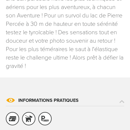
signé accompagné de la copie d’un titre d’identité à
aériens pour les plus aventureux, à chacun
l’adresse suivante : Meurthe & Moselle Tourisme - 48
son Aventure ! Pour un survol du lac de Pierre
esplanade Jacques-Baudot CO 90019 54035 NANCY
Percée à 30 m de hauteur en toute sérénité
cedex
testez le tyrolcable ! Des sensations tout en
reCAPTCHA
douceur et votre photo souvenir au retour !
Pour les plus téméraires le saut à l'élastique
reste le challenge ultime ! Alors prêt à défier la
gravité !
INFORMATIONS PRATIQUES