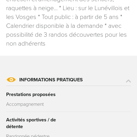
signé accompagné de la copie d’un titre d’identité à
raquettes à neige... * Lieu : sur le Lunévillois et
l’adresse suivante : Meurthe & Moselle Tourisme - 48
les Vosges * Tout public : à partir de 5 ans *
esplanade Jacques-Baudot CO 90019 54035 NANCY
Calendrier disponible à la demande * avec
cedex
possibilité de 3 randos découvertes pour les
reCAPTCHA
non adhérents
INFORMATIONS PRATIQUES
Prestations proposées
Accompagnement
Activités sportives / de
détente
Randonnée pédestre