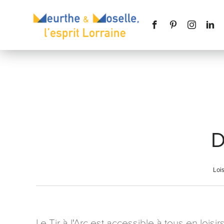
Nom
*
D
Téléphone
Lois
Message
*
Le Tir à l'Arc est accessible à tous en loi