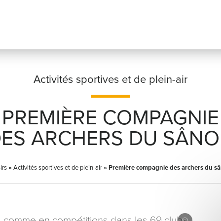
Activités sportives et de plein-air
PREMIÈRE COMPAGNIE
Prénom
*
ES ARCHERS DU SÂN
irs
»
Activités sportives et de plein-air
»
Première compagnie des archers du s
Adresse email
*
sirs comme en compétitions dans les 69 clubs