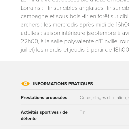
Lorrains : - tir sur cibles anglaises -tir sur c
campagne et sous bois -tir en forêt sur c
archers : les mercredis après midi de 16h0
adultes : saison intérieure (septembre à av
22h00, à la salle polyvalente d'Einville, ro
Les informati
juillet) les mardis et jeudis à partir de 18h00
mention contr
concernant, 
ou par courri
Tourisme - 
reCAPTCHA
INFORMATIONS PRATIQUES
Prestations proposées
Cours, stages d'initiation
Activités sportives / de
Tir
détente