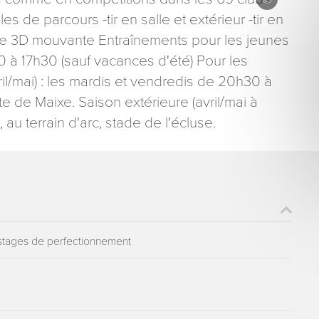
ibles de parcours -tir en salle et extérieur -tir en
ible 3D mouvante Entraînements pour les jeunes
0 à 17h30 (sauf vacances d'été) Pour les
ril/mai) : les mardis et vendredis de 20h30 à
ute de Maixe. Saison extérieure (avril/mai à
ons recueillies à partir de ce formulaire sont nécessaires au traitement de votre 
, au terrain d'arc, stade de l'écluse.
aire). Vous disposez d’un droit d’accès, de rectification et d’opposition aux donn
que vous pouvez exercer en adressant une demande par courriel à tourisme@dep
er signé accompagné de la copie d’un titre d’identité à l’adresse suivante : Meurt
48 esplanade Jacques-Baudot CO 90019 54035 NANCY cedex
, stages de perfectionnement