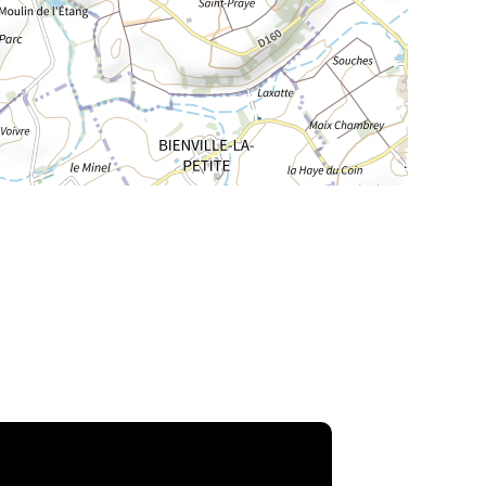
La Meurthe & Moselle en instantanée,
recherchez ce que vous voulez