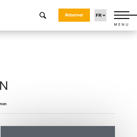
Réserver
MENU
ON
ânon