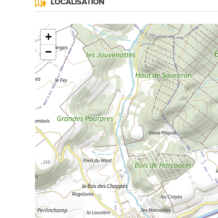
LOCALISATION
+
−