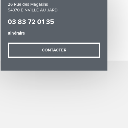
26 Rue des Magasins
54370 EINVILLE AU JARD
03 83 72 01 35
Itinéraire
demande (sauf
CONTACTER
ées vous
artement54.fr
he & Moselle