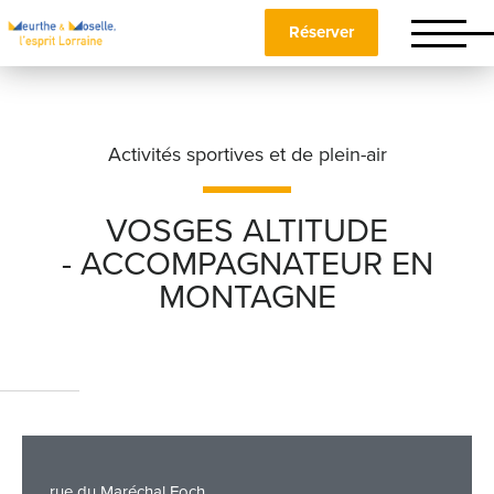
Réserver
Activités sportives et de plein-air
VOSGES ALTITUDE
- ACCOMPAGNATEUR EN
Nom
*
MONTAGNE
Prénom
*
Téléphone
rue du Maréchal Foch