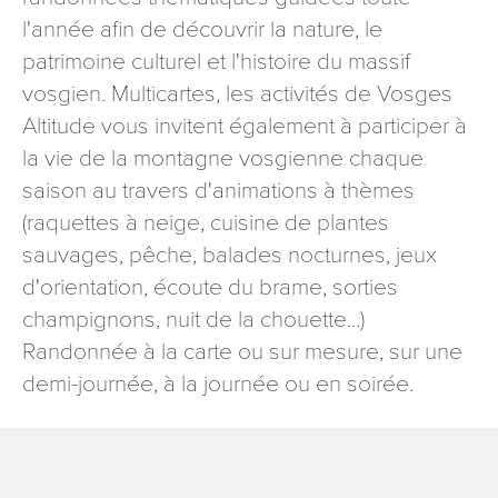
signé accompagné de la copie d’un titre d’identité à
l'année afin de découvrir la nature, le
l’adresse suivante : Meurthe & Moselle Tourisme - 48
patrimoine culturel et l'histoire du massif
esplanade Jacques-Baudot CO 90019 54035 NANCY
vosgien. Multicartes, les activités de Vosges
cedex
Altitude vous invitent également à participer à
reCAPTCHA
la vie de la montagne vosgienne chaque
saison au travers d'animations à thèmes
(raquettes à neige, cuisine de plantes
sauvages, pêche, balades nocturnes, jeux
d'orientation, écoute du brame, sorties
champignons, nuit de la chouette...)
Randonnée à la carte ou sur mesure, sur une
demi-journée, à la journée ou en soirée.