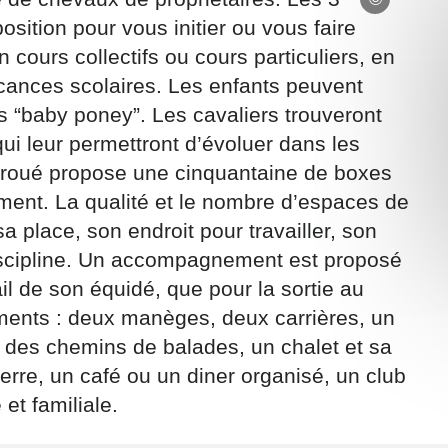
osition pour vous initier ou vous faire
 cours collectifs ou cours particuliers, en
cances scolaires. Les enfants peuvent
 “baby poney”. Les cavaliers trouveront
ui leur permettront d’évoluer dans les
ons recueillies à partir de ce formulaire sont nécessaires au traitement de v
 contraire). Vous disposez d’un droit d’accès, de rectification et d’oppositio
Piroué propose une cinquantaine de boxes
ant, que vous pouvez exercer en adressant une demande par courriel à
ment. La qualité et le nombre d’espaces de
rtement54.fr ou par courrier signé accompagné de la copie d’un titre d’ident
a place, son endroit pour travailler, son
ivante : Meurthe & Moselle Tourisme - 48 esplanade Jacques-Baudot CO 900
ex
iscipline. Un accompagnement est proposé
ail de son équidé, que pour la sortie au
A
ents : deux manèges, deux carrières, un
, des chemins de balades, un chalet et sa
verre, un café ou un diner organisé, un club
t familiale.