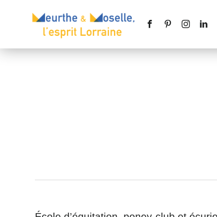
Nom
*
Téléphone
Message
*
École d’équitation, poney-club et écuri