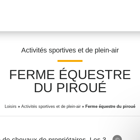
Activités sportives et de plein-air
FERME ÉQUESTRE
Prénom
*
DU PIROUÉ
Loisirs
»
Activités sportives et de plein-air
Adresse email
»
Ferme équestre du piroué
*
e de chevaux de propriétaires. Les 3