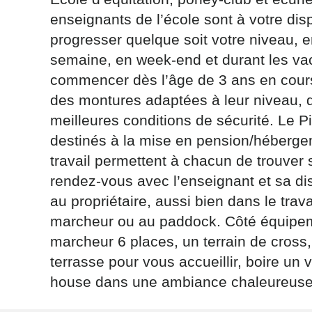
enseignants de l’école sont à votre disp
progresser quelque soit votre niveau, en
semaine, en week-end et durant les va
commencer dès l’âge de 3 ans en cours
des montures adaptées à leur niveau, q
Les informati
(sauf mention
meilleures conditions de sécurité. Le 
vous concern
destinés à la mise en pension/héberge
tourisme@depa
travail permettent à chacun de trouver s
l’adresse su
NANCY ced
rendez-vous avec l’enseignant et sa d
au propriétaire, aussi bien dans le trav
reCAPTCH
marcheur ou au paddock. Côté équipem
marcheur 6 places, un terrain de cross
terrasse pour vous accueillir, boire un 
house dans une ambiance chaleureuse e