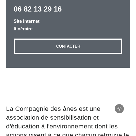
06 82 13 29 16
Site internet
Adresse email
*
Itinéraire
CONTACTER
Message
*
Les informations recueillies à partir de ce formulaire
sont nécessaires au traitement de votre demande (sauf
La Compagnie des ânes est une
mention contraire). Vous disposez d’un droit d’accès,
association de sensibilisation et
de rectification et d’opposition aux données vous
d'éducation à l'environnement dont les
concernant, que vous pouvez exercer en adressant une
demande par courriel à tourisme@departement54.fr ou
actions visent à ce que chacun retrouve le