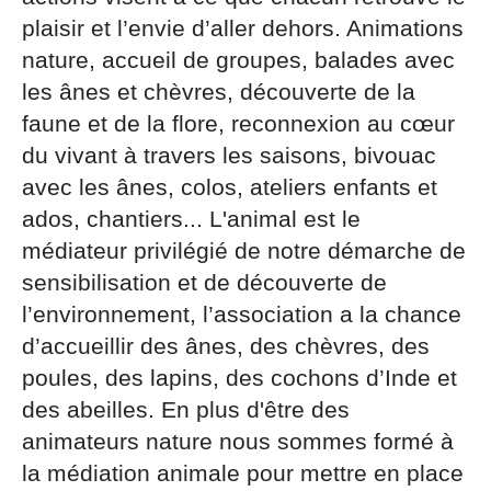
par courrier signé accompagné de la copie d’un titre
plaisir et l’envie d’aller dehors. Animations
d’identité à l’adresse suivante : Meurthe & Moselle
nature, accueil de groupes, balades avec
Tourisme - 48 esplanade Jacques-Baudot CO 90019
54035 NANCY cedex
les ânes et chèvres, découverte de la
faune et de la flore, reconnexion au cœur
reCAPTCHA
du vivant à travers les saisons, bivouac
avec les ânes, colos, ateliers enfants et
ados, chantiers... L'animal est le
médiateur privilégié de notre démarche de
sensibilisation et de découverte de
l’environnement, l’association a la chance
d’accueillir des ânes, des chèvres, des
poules, des lapins, des cochons d’Inde et
des abeilles. En plus d'être des
animateurs nature nous sommes formé à
la médiation animale pour mettre en place