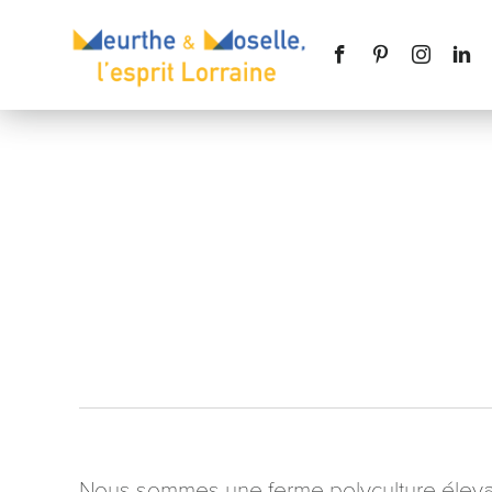
Nom
*
Téléphone
Message
*
Nous sommes une ferme polyculture élevag