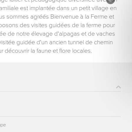
miliale est implantée dans un petit village en
 Nous sommes agréés Bienvenue à la Ferme et
osons des visites guidées de la ferme pour
année de notre élevage d'alpagas et de vaches
isitée guidée d'un ancien tunnel de chemin
ons recueillies à partir de ce formulaire sont nécessaires au traitement de votre 
découvrir la faune et flore locales.
aire). Vous disposez d’un droit d’accès, de rectification et d’opposition aux donn
que vous pouvez exercer en adressant une demande par courriel à tourisme@dep
er signé accompagné de la copie d’un titre d’identité à l’adresse suivante : Meurt
48 esplanade Jacques-Baudot CO 90019 54035 NANCY cedex
oupe