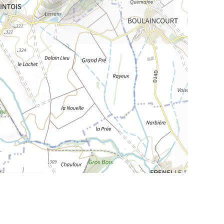
La Meurthe & Moselle en instantanée,
recherchez ce que vous voulez