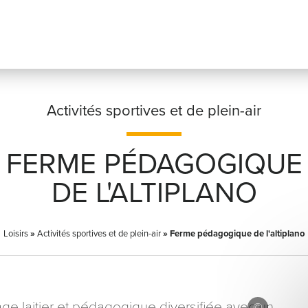
Activités sportives et de plein-air
FERME PÉDAGOGIQUE
Prénom
*
DE L'ALTIPLANO
Loisirs
»
Activités sportives et de plein-air
»
Adresse email
Ferme pédagogique de l'altiplano
*
e laitier et pédagogique diversifiée avec un