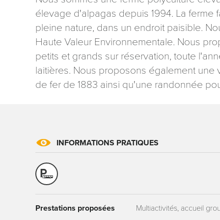
élevage d'alpagas depuis 1994. La ferme fa
pleine nature, dans un endroit paisible.
Haute Valeur Environnementale. Nous prop
petits et grands sur réservation, toute l'
laitières. Nous proposons également une v
Les informati
de fer de 1883 ainsi qu'une randonnée pour 
mention contr
concernant, 
ou par courri
Tourisme - 
reCAPTCHA
INFORMATIONS PRATIQUES
Prestations proposées
Multiactivités, accueil gr