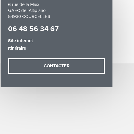
6 rue de la Maix
GAEC de l'Altiplano
54930 COURCELLES
06 48 56 34 67
Site internet
demande (sauf
Itinéraire
ées vous
artement54.fr
he & Moselle
CONTACTER