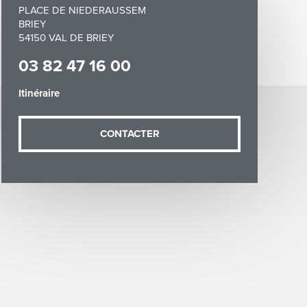
PLACE DE NIEDERAUSSEM
BRIEY
54150 VAL DE BRIEY
03 82 47 16 00
Itinéraire
demande (sauf
ées vous
CONTACTER
artement54.fr
he & Moselle