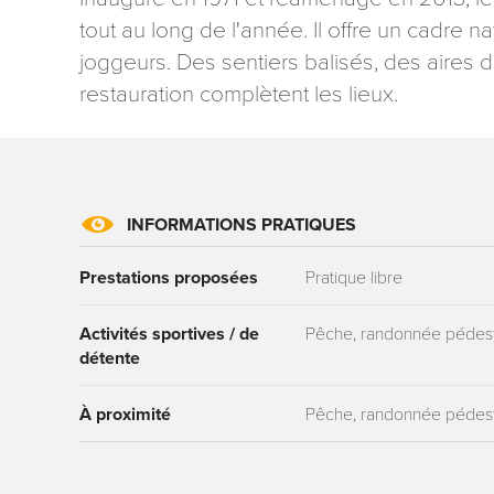
tout au long de l'année. Il offre un cadre n
joggeurs. Des sentiers balisés, des aires 
restauration complètent les lieux.
Les informati
mention contr
concernant, 
INFORMATIONS PRATIQUES
ou par courri
Tourisme - 
Prestations proposées
Pratique libre
reCAPTCHA
Activités sportives / de
Pêche, randonnée pédestr
détente
À proximité
Pêche, randonnée pédestr