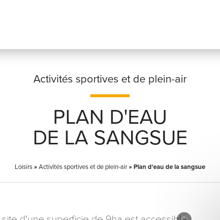
Activités sportives et de plein-air
PLAN D'EAU
Prénom
*
DE LA SANGSUE
Loisirs
»
Activités sportives et de plein-air
Adresse email
»
Plan d'eau de la sangsue
*
site d'une superficie de 9ha est accessible