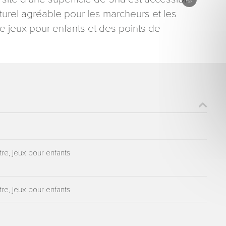
aturel agréable pour les marcheurs et les
de jeux pour enfants et des points de
ons recueillies à partir de ce formulaire sont nécessaires au traitement de votre 
aire). Vous disposez d’un droit d’accès, de rectification et d’opposition aux donn
que vous pouvez exercer en adressant une demande par courriel à tourisme@dep
er signé accompagné de la copie d’un titre d’identité à l’adresse suivante : Meurt
48 esplanade Jacques-Baudot CO 90019 54035 NANCY cedex
e, jeux pour enfants
e, jeux pour enfants