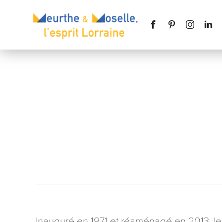
Nom
*
Téléphone
Message
*
Inauguré en 1971 et réaménagé en 2013, le 