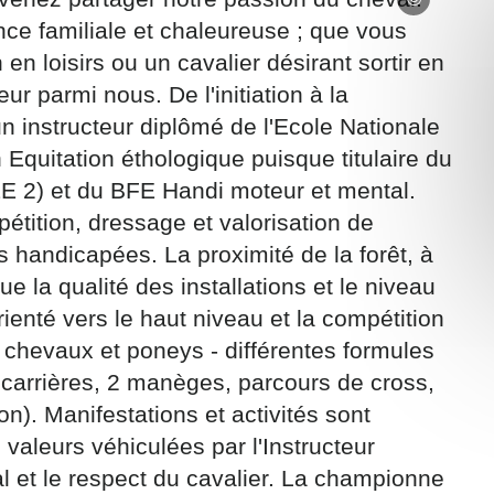
nce familiale et chaleureuse ; que vous
 en loisirs ou un cavalier désirant sortir en
r parmi nous. De l'initiation à la
n instructeur diplômé de l'Ecole Nationale
Equitation éthologique puisque titulaire du
ons recueillies à partir de ce formulaire sont nécessaires au traitement de v
 contraire). Vous disposez d’un droit d’accès, de rectification et d’oppositio
EE 2) et du BFE Handi moteur et mental.
ant, que vous pouvez exercer en adressant une demande par courriel à
tition, dressage et valorisation de
rtement54.fr ou par courrier signé accompagné de la copie d’un titre d’ident
 handicapées. La proximité de la forêt, à
ivante : Meurthe & Moselle Tourisme - 48 esplanade Jacques-Baudot CO 900
ex
e la qualité des installations et le niveau
ienté vers le haut niveau et la compétition
A
evaux et poneys - différentes formules
5 carrières, 2 manèges, parcours de cross,
n). Manifestations et activités sont
 valeurs véhiculées par l'Instructeur
l et le respect du cavalier. La championne