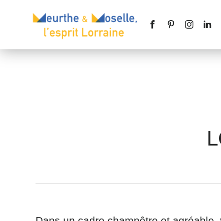
Nom
*
L
Téléphone
Message
*
Dans un cadre champêtre et agréable, 