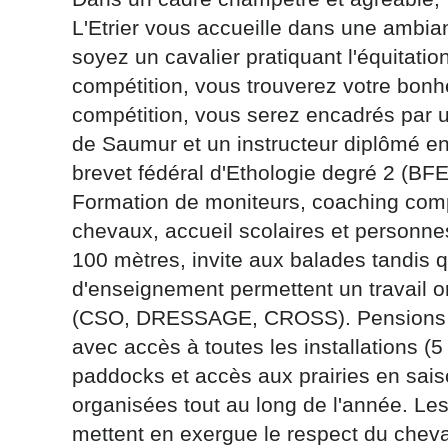
L'Etrier vous accueille dans une ambia
soyez un cavalier pratiquant l'équitation
compétition, vous trouverez votre bonheu
compétition, vous serez encadrés par u
de Saumur et un instructeur diplômé en 
Les informati
(sauf mention
brevet fédéral d'Ethologie degré 2 (BF
vous concern
Formation de moniteurs, coaching compé
tourisme@depa
chevaux, accueil scolaires et personnes
l’adresse su
NANCY ced
100 mètres, invite aux balades tandis qu
d'enseignement permettent un travail or
reCAPTCH
(CSO, DRESSAGE, CROSS). Pensions ch
avec accès à toutes les installations (
paddocks et accès aux prairies en saiso
organisées tout au long de l'année. Les
mettent en exergue le respect du cheva