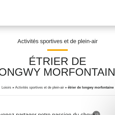
Activités sportives et de plein-air
ÉTRIER DE
Prénom
*
ONGWY MORFONTAI
Loisirs
»
Activités sportives et de plein-air
Adresse email
»
étrier de longwy morfontaine
*
venez partager notre passion du cheval.