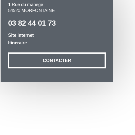
1 Rue du manège
54920 MORFONTAINE
03 82 44 01 73
Site internet
Itinéraire
otre demande
n aux données
CONTACTER
ité à
19 54035