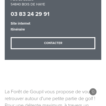
54840 BOIS DE HAYE
03 83 24 29 91
Adresse email
*
Site internet
Itinéraire
Message
*
CONTACTER
Les informations recueillies à partir de ce formulaire sont
nécessaires au traitement de votre demande (sauf
La Forêt de Goupil vous propose de vous
mention contraire). Vous disposez d’un droit d’accès, de
rectification et d’opposition aux données vous concernant,
retrouver autour d'une petite partie de golf !
que vous pouvez exercer en adressant une demande par
Pour une détente maximum, à travers un
courriel à tourisme@departement54.fr ou par courrier