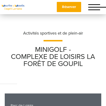
Réserver
Activités sportives et de plein-air
MINIGOLF -
COMPLEXE DE LOISIRS LA
Nom
*
FORÊT DE GOUPIL
Prénom
*
Téléphone
Parc de Loisirs