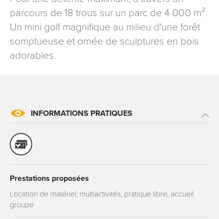
signé accompagné de la copie d’un titre d’identité à
parcours de 18 trous sur un parc de 4 000 m².
l’adresse suivante : Meurthe & Moselle Tourisme - 48
Un mini golf magnifique au milieu d'une forêt
esplanade Jacques-Baudot CO 90019 54035 NANCY
somptueuse et ornée de sculptures en bois
cedex
adorables.
reCAPTCHA
INFORMATIONS PRATIQUES
Prestations proposées
Location de matériel, multiactivités, pratique libre, accueil
groupe