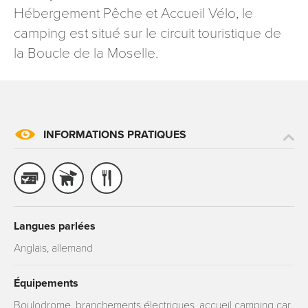
Hébergement Pêche et Accueil Vélo, le
signé accompagné de la copie d’un titre d’identité à
l’adresse suivante : Meurthe & Moselle Tourisme - 48
camping est situé sur le circuit touristique de
esplanade Jacques-Baudot CO 90019 54035 NANCY
la Boucle de la Moselle.
cedex
reCAPTCHA
INFORMATIONS PRATIQUES
Langues parlées
Anglais, allemand
Équipements
Boulodrome, branchements électriques, accueil camping car,