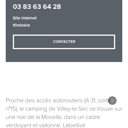
03 83 63 64 28
Site internet
Adresse email
*
Itinéraire
CONTACTER
Message
*
Les informations recueillies à partir de ce formulaire sont
Proche des accès autoroutiers (A 31, sortie
nécessaires au traitement de votre demande (sauf
n°15), le camping de Villey-le-Sec se trouve sur
mention contraire). Vous disposez d’un droit d’accès, de
rectification et d’opposition aux données vous concernant,
une rive de la Moselle, dans un cadre
que vous pouvez exercer en adressant une demande par
verdoyant et vallonné. Labellisé
courriel à tourisme@departement54.fr ou par courrier