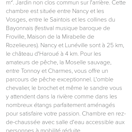
m². Jardin non clos commun sur l'arrière. Cette
signé accompagné de la copie d’un titre d’identité à
chambre est située entre Nancy et les
l’adresse suivante : Meurthe & Moselle Tourisme - 48
esplanade Jacques-Baudot CO 90019 54035 NANCY
Vosges, entre le Saintois et les collines du
cedex
Bayonnais (festival musique baroque de
Froville, Maison de la Mirabelle de
reCAPTCHA
Rozelieures). Nancy et Lunéville sont à 25 km,
le château d'Haroué à 4 km. Pour les
amateurs de pêche, la Moselle sauvage,
entre Tonnoy et Charmes, vous offre un
parcours de pêche exceptionnel. L'omble
chevalier, le brochet et même le sandre vous
y attendent dans la rivière comme dans les
nombreux étangs parfaitement aménagés
pour satisfaire votre passion. Chambre en rez-
de-chaussée avec salle d'eau accessible aux
personnes à mobilité réduite.