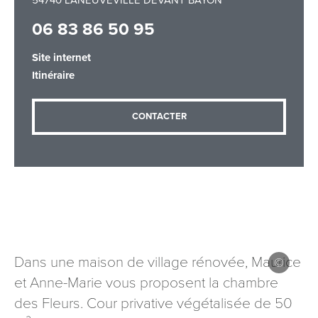
54740 LANEUVEVILLE DEVANT BAYON
06 83 86 50 95
Adresse email
*
Site internet
Itinéraire
CONTACTER
Message
*
Les informations recueillies à partir de ce formulaire sont
nécessaires au traitement de votre demande (sauf
Dans une maison de village rénovée, Maurice
mention contraire). Vous disposez d’un droit d’accès, de
et Anne-Marie vous proposent la chambre
rectification et d’opposition aux données vous concernant,
des Fleurs. Cour privative végétalisée de 50
que vous pouvez exercer en adressant une demande par
courriel à tourisme@departement54.fr ou par courrier