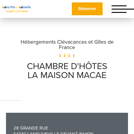
Réserver
Hébergements Clévacances et Gîtes de
France
CHAMBRE D'HÔTES
LA MAISON MACAE
Nom
*
Prénom
*
28 GRANDE RUE
Téléphone