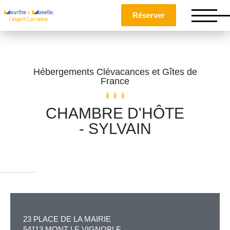
Réserver
Hébergements Clévacances et Gîtes de
France
CHAMBRE D'HÔTE
- SYLVAIN
Nom
*
Prénom
*
23 PLACE DE LA MAIRIE
Téléphone
54113 MONT LE VIGNOBLE