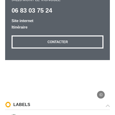
06 83 03 75 24
Adresse email
*
Site internet
Itinéraire
CONTACTER
Message
*
Les informations recueillies à partir de ce formulaire
sont nécessaires au traitement de votre demande (sauf
mention contraire). Vous disposez d’un droit d’accès,
de rectification et d’opposition aux données vous
LABELS
concernant, que vous pouvez exercer en adressant une
demande par courriel à tourisme@departement54.fr ou