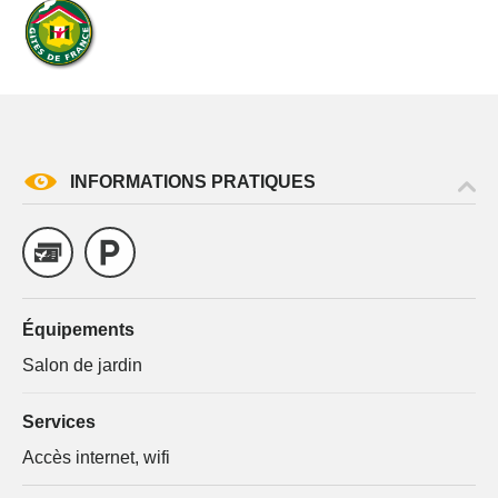
par courrier signé accompagné de la copie d’un titre
d’identité à l’adresse suivante : Meurthe & Moselle
Tourisme - 48 esplanade Jacques-Baudot CO 90019
54035 NANCY cedex
reCAPTCHA
INFORMATIONS PRATIQUES
Équipements
Salon de jardin
Services
Accès internet, wifi