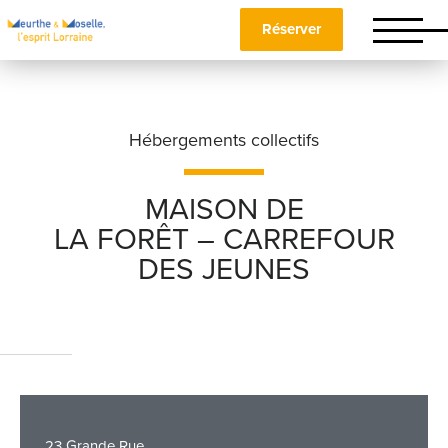
Réserver
Hébergements collectifs
MAISON DE
LA FORÊT – CARREFOUR
Nom
*
DES JEUNES
Prénom
*
Téléphone
23 Grande Rue