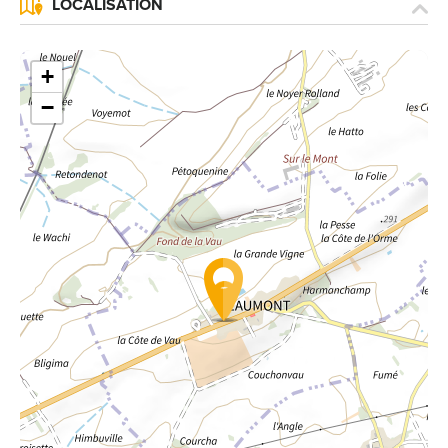
LOCALISATION
+
−