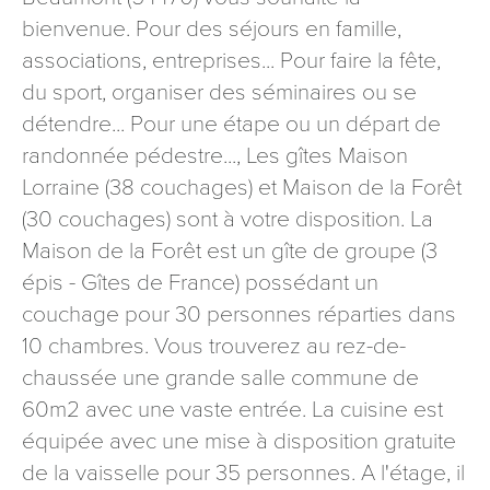
signé accompagné de la copie d’un titre d’identité à
bienvenue. Pour des séjours en famille,
l’adresse suivante : Meurthe & Moselle Tourisme - 48
associations, entreprises... Pour faire la fête,
esplanade Jacques-Baudot CO 90019 54035 NANCY
du sport, organiser des séminaires ou se
cedex
détendre... Pour une étape ou un départ de
reCAPTCHA
randonnée pédestre..., Les gîtes Maison
Lorraine (38 couchages) et Maison de la Forêt
(30 couchages) sont à votre disposition. La
Maison de la Forêt est un gîte de groupe (3
épis - Gîtes de France) possédant un
couchage pour 30 personnes réparties dans
10 chambres. Vous trouverez au rez-de-
chaussée une grande salle commune de
60m2 avec une vaste entrée. La cuisine est
équipée avec une mise à disposition gratuite
de la vaisselle pour 35 personnes. A l'étage, il