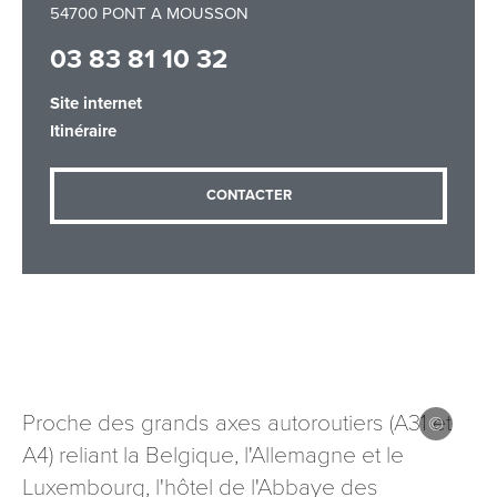
54700 PONT A MOUSSON
03 83 81 10 32
Adresse email
*
Site internet
Itinéraire
Message
*
CONTACTER
Les informations recueillies à partir de ce formulaire sont
nécessaires au traitement de votre demande (sauf
Proche des grands axes autoroutiers (A31 et
mention contraire). Vous disposez d’un droit d’accès, de
rectification et d’opposition aux données vous concernant,
A4) reliant la Belgique, l'Allemagne et le
que vous pouvez exercer en adressant une demande par
Luxembourg, l'hôtel de l'Abbaye des
courriel à tourisme@departement54.fr ou par courrier