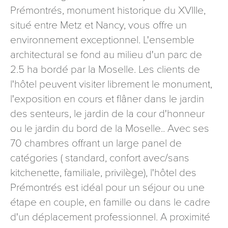
Prémontrés, monument historique du XVIIIe,
signé accompagné de la copie d’un titre d’identité à
l’adresse suivante : Meurthe & Moselle Tourisme - 48
situé entre Metz et Nancy, vous offre un
esplanade Jacques-Baudot CO 90019 54035 NANCY
environnement exceptionnel. L'ensemble
cedex
architectural se fond au milieu d'un parc de
reCAPTCHA
2.5 ha bordé par la Moselle. Les clients de
l'hôtel peuvent visiter librement le monument,
l'exposition en cours et flâner dans le jardin
des senteurs, le jardin de la cour d'honneur
ou le jardin du bord de la Moselle.. Avec ses
70 chambres offrant un large panel de
catégories ( standard, confort avec/sans
kitchenette, familiale, privilège), l'hôtel des
Prémontrés est idéal pour un séjour ou une
étape en couple, en famille ou dans le cadre
d'un déplacement professionnel. A proximité